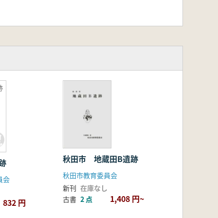
跡
秋田市 地蔵田B遺跡
跡
秋田市教育委員会
員会
新刊
在庫なし
1,408 円~
古書
2 点
832 円