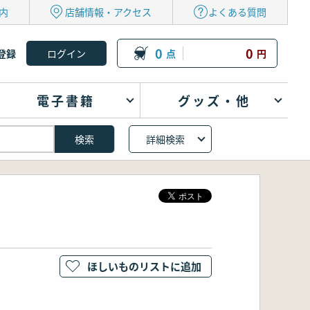
内
店舗情報・アクセス
よくある質問
0
0
登録
点
円
電子書籍
グッズ・他
詳細検索
ほしいものリストに追加