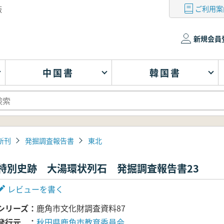
ご利用案
版
新規会員
中国書
韓国書
新刊
発掘調査報告書
東北
特別史跡 大湯環状列石 発掘調査報告書23
レビューを書く
シリーズ
鹿角市文化財調査資料87
発行元
秋田県鹿角市教育委員会