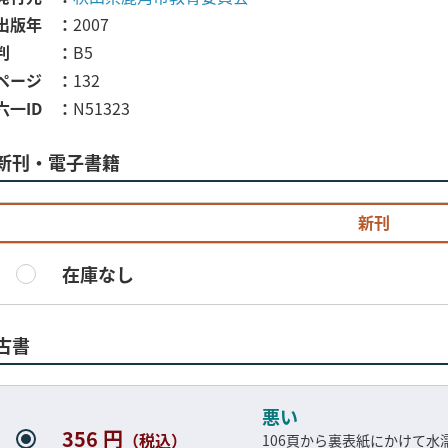
出版年
2007
判
B5
ページ
132
六一ID
N51323
新刊・電子書籍
新刊
在庫なし
古書
悪い
356 円
（税込）
106頁から裏表紙にかけて水