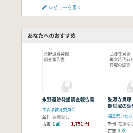
レビューを書く
あなたへのおすすめ
永野遺跡発掘
弘源寺貝
調査報告書
縄文時代前
貝塚の調査
永野遺跡発掘調査報告書
弘源寺貝塚
期貝塚の調
青森県教育委員会
福島県いわき
新刊
在庫なし
1,751 円
新刊
在庫な
古書
1 点
古書
2 点