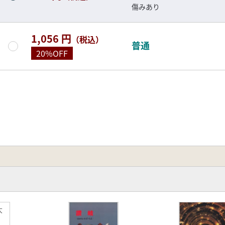
傷みあり
1,056 円
（税込）
普通
20%OFF
大
石