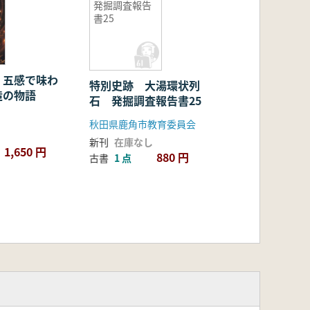
発掘調査報告
書25
 五感で味わ
特別史跡 大湯環状列
造の物語
石 発掘調査報告書25
秋田県鹿角市教育委員会
新刊
在庫なし
1,650 円
880 円
古書
1 点