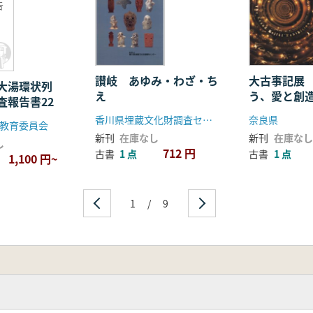
告
讃岐 あゆみ・わざ・ち
大古事記展
大湯環状列
え
う、愛と創
査報告書22
香川県埋蔵文化財調査センター
奈良県
教育委員会
新刊
在庫なし
新刊
在庫なし
し
712 円
古書
1 点
古書
1 点
1,100 円~
1
/
9