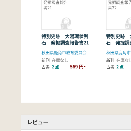
発掘調査報告
発掘調査報
書21
書22
特別史跡 大湯環状列
特別史跡 
石 発掘調査報告書21
石 発掘調
秋田県鹿角市教育委員会
秋田県鹿角市
新刊
在庫なし
新刊
在庫な
569 円~
古書
2 点
古書
2 点
レビュー