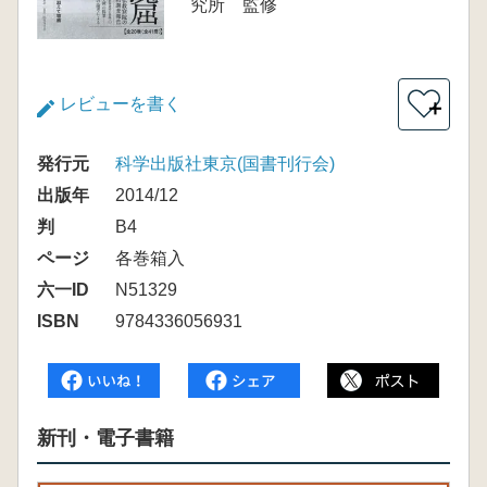
究所 監修
レビューを書く
＋
発行元
科学出版社東京(国書刊行会)
出版年
2014/12
判
B4
ページ
各巻箱入
六一ID
N51329
ISBN
9784336056931
新刊・電子書籍