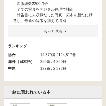
・図版総数2200点余
・全ての写真をデジタル処理で補正
・報告書に未収録だった写真・拓本を新たに精
選し、最新の論考を加えて増補
もっと見る
<シリーズ概要>
・第1期 全7巻15冊 既刊
・第2期 全9巻18冊 ※本商品
ランキング
・第3期 全4巻8冊 新編集版 未刊 2015年
総合
5月刊行予定 予価28万円
14,879番 / 124,817冊
原本に収録されなかった写真・拓本1200点
海外（日本語）
250番 / 4,860冊
と日中両国の研究論文を掲載
中国
127番 / 2,372冊
一緒に買われている本