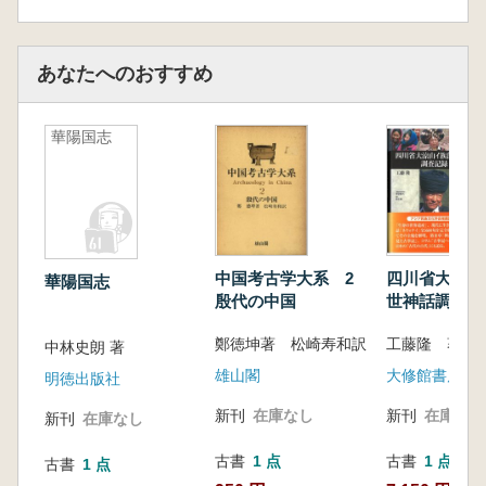
あなたへのおすすめ
華陽国志
中国考古学大系 2
四川省大涼山
華陽国志
殷代の中国
世神話調査記
鄭徳坤著 松崎寿和訳
工藤隆 著
中林史朗 著
雄山閣
大修館書店
明徳出版社
新刊
在庫なし
新刊
在庫なし
新刊
在庫なし
古書
1 点
古書
1 点
古書
1 点