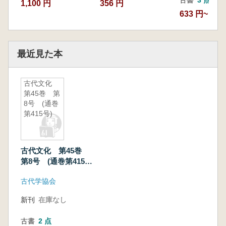
1,100 円
356 円
633 円~
最近見た本
古代文化
第45巻 第
8号 (通巻
第415号)
古代文化 第45巻
第8号 (通巻第415
号)
古代学協会
新刊
在庫なし
古書
2 点