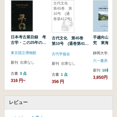
古代文化
第45巻 第
10号 (通
巻第417号)
日本考古展目録 考
手越向山遺跡
古代文化 第45巻
古学・この25年の歩
究 東海東部
第10号 (通巻第417
み
る弥生時代中
号)
東京国立博物館
遺構・方形周
古代学協会
調査
六一書房
新刊
在庫なし
新刊
在庫なし
新刊
10冊以
古書
3 点
古書
1 点
3,850円
316 円~
356 円
レビュー