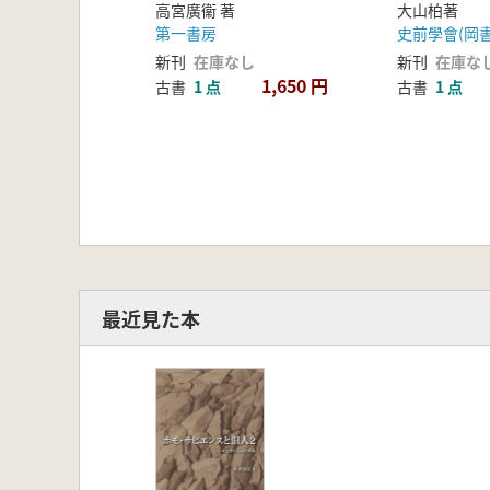
大山柏著
高宮廣衞 著
史前學會(岡書
第一書房
新刊
在庫な
新刊
在庫なし
1,650 円
古書
1 点
古書
1 点
最近見た本