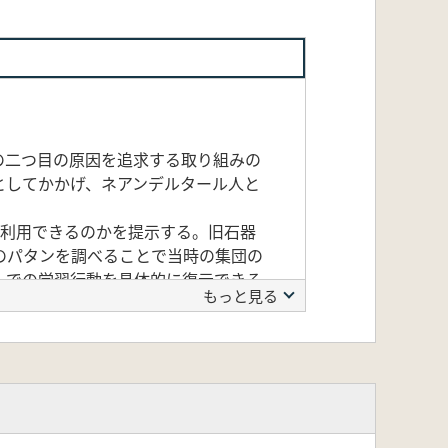
の二つ目の原因を追求する取り組みの
としてかかげ、ネアンデルタール人と
利用できるのかを提示する。旧石器
のパタンを調べることで当時の集団の
ルでの学習行動を具体的に復元できる
もっと見る
を学んでいたかを考えるには、やはり
して過去の学習を推察する研究例を述
を与えたかも知れない生物学的違いに
、両者の間には行動や生き方において