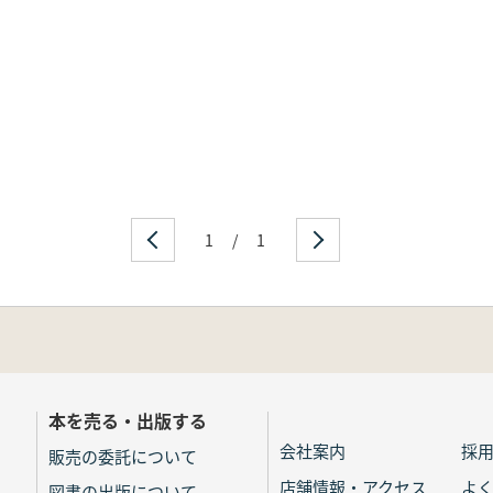
1
/
1
本を売る・出版する
会社案内
採
販売の委託について
店舗情報・アクセス
よ
図書の出版について