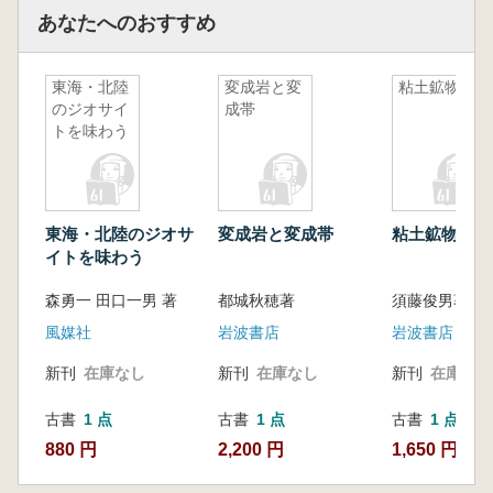
あなたへのおすすめ
東海・北陸
変成岩と変
粘土鉱物学
のジオサイ
成帯
トを味わう
東海・北陸のジオサ
変成岩と変成帯
粘土鉱物学
イトを味わう
森勇一 田口一男 著
都城秋穂著
須藤俊男著
風媒社
岩波書店
岩波書店
新刊
在庫なし
新刊
在庫なし
新刊
在庫なし
古書
1 点
古書
1 点
古書
1 点
880 円
2,200 円
1,650 円