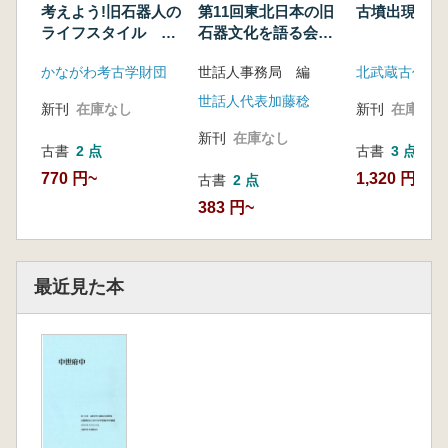
考えよう!旧石器人の
第11回東北日本の旧
古墳出現期の
ライフスタイル 人
石器文化を語る会
とモノの移動から探
予稿集
かながわ考古学財団
世話人事務局 編
る旧石器時代の生
活 講演録
世話人代表加藤稔
新刊
在庫なし
新刊
在庫なし
新刊
在庫なし
古書
2 点
古書
3 点
770 円~
1,320 円~
古書
2 点
383 円~
最近見た本