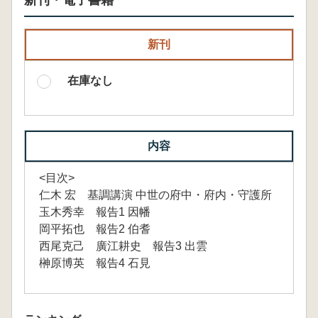
新刊・電子書籍
新刊
在庫なし
内容
<目次>
仁木 宏 基調講演 中世の府中・府内・守護所
玉木秀幸 報告1 因幡
岡平拓也 報告2 伯耆
西尾克己 廣江耕史 報告3 出雲
榊原博英 報告4 石見