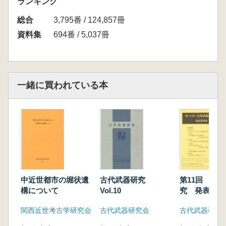
ランキング
総合
3,795番 / 124,857冊
資料集
694番 / 5,037冊
一緒に買われている本
中近世都市の堀状遺
古代武器研究
第11回 古
構について
Vol.10
究 発表資料
関西近世考古学研究会
古代武器研究会