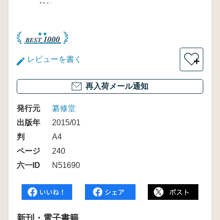
レビューを書く
＋
再入荷メール通知
発行元
纂修堂
出版年
2015/01
判
A4
ページ
240
六一ID
N51690
新刊・電子書籍