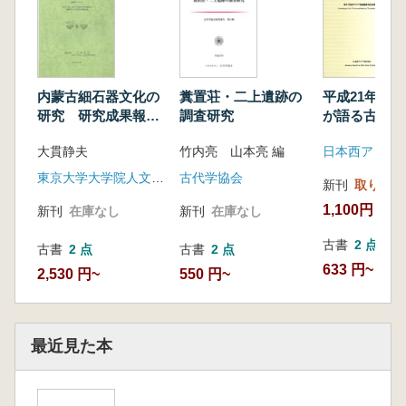
内蒙古細石器文化の
糞置荘・二上遺跡の
平成21年度
研究 研究成果報告
調査研究
が語る古代オ
書
ト
大貫静夫
竹内亮 山本亮 編
日本西アジア
東京大学大学院人文社会系研究科
古代学協会
新刊
取り寄せ
1,100円
新刊
在庫なし
新刊
在庫なし
古書
2 点
古書
2 点
古書
2 点
633 円~
2,530 円~
550 円~
最近見た本