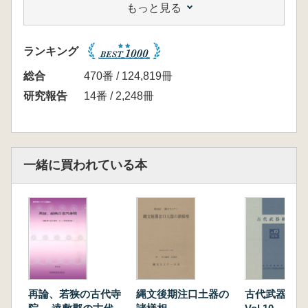
もっと見る
第2部 縄文時代早期中葉沈線貝殻文土器の研
究
第1章 縄文時代早期中葉沈線貝殻文土器の
ランキング
諸型式
第2章 縄文時代早期中葉明神裏Ⅲ式土器
総合
470番 / 124,819冊
第3部 縄文時代早期前葉押型文土器の研究
研究報告
14番 / 2,248冊
第1章 東北地方の押型文文化
第2章 再論 日計式土器群の成立と解体
第4部 「前・中期旧石器捏造問題」と土器出
現期の研究
一緒に買われている本
第1章 旧石器捏造の発覚
第2章 土器出現期の現状と課題
第5部 編年研究の行方
第1章 編年研究の現状と課題 東北地方
第2章 東北地方における縄文土器型式と
14C年代 編年研究の行方と今後の課題
附 編 2011.3.11東日本大震災を超えて
2011年地域動向 東北地方
再論、若狭の古代寺
縄文後期注口土器の
古代武器研
文献解題