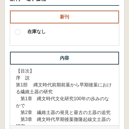
新刊
在庫なし
内容
【目次】
序 説
第1部 縄文時代前期前葉から早期後葉におけ
る繊維土器の研究
第1章 縄文時代文化研究100年の歩みのな
かで
第2章 繊維土器の発見と最古の土器の追究
第3章 縄文時代早期後葉微隆起線文土器の
研究