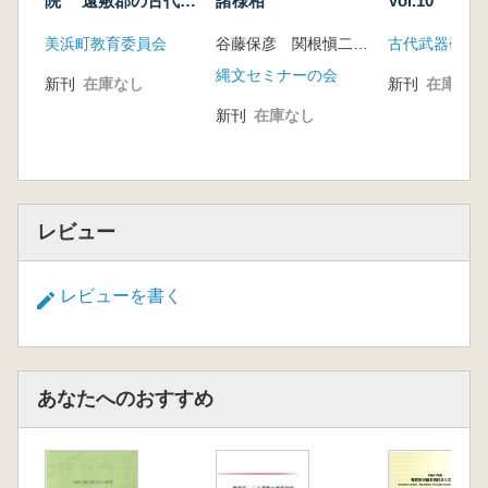
院 遠敷郡の古代寺
諸様相
Vol.10
院、そして興道寺廃
初出一覧
美浜町教育委員会
谷藤保彦 関根愼二 編
古代武器研究
寺
跋
縄文セミナーの会
索 引
新刊
在庫なし
新刊
在庫なし
新刊
在庫なし
レビュー
レビューを書く
あなたへのおすすめ