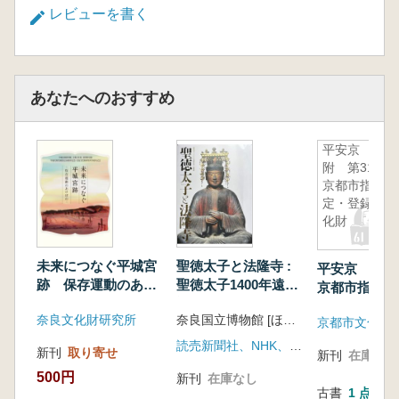
レビューを書く
あなたへのおすすめ
平安京
附 第31回
京都市指
定・登録文
化財
未来につなぐ平城宮
聖徳太子と法隆寺 :
平安京 附 
跡 保存運動のあけ
聖徳太子1400年遠忌
京都市指定・
ぼの
記念特別展
化財
奈良文化財研究所
奈良国立博物館 [ほか] 編
京都市文化市
読売新聞社、NHK、NHKプロモーション
新刊
取り寄せ
新刊
在庫なし
500円
新刊
在庫なし
古書
1 点