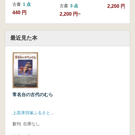
古書
1 点
古書
3 点
2,200 円
440 円
2,200 円~
最近見た本
常名台の古代のむら
上高津貝塚ふるさと歴史の広場
新刊
在庫なし