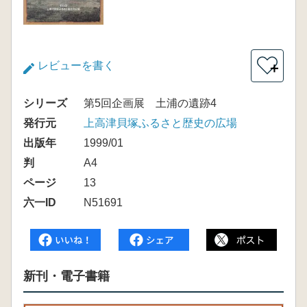
レビューを書く
＋
シリーズ
第5回企画展 土浦の遺跡4
発行元
上高津貝塚ふるさと歴史の広場
出版年
1999/01
判
A4
ページ
13
六一ID
N51691
新刊・電子書籍