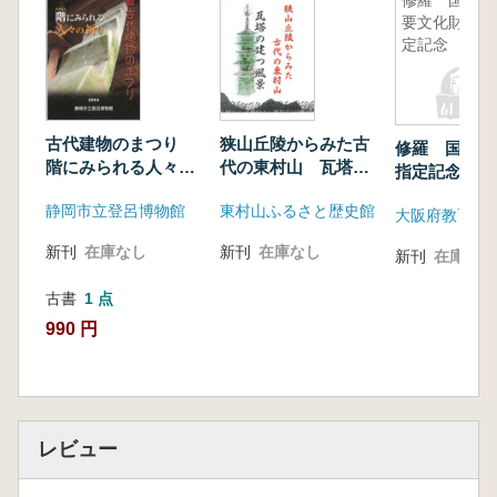
修羅 国重
要文化財指
定記念
古代建物のまつり
狭山丘陵からみた古
修羅 国重要
階にみられる人々の
代の東村山 瓦塔の
指定記念
祈り
建つ風景
静岡市立登呂博物館
東村山ふるさと歴史館
新刊
在庫なし
新刊
在庫なし
新刊
在庫なし
古書
1 点
990 円
レビュー