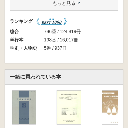
もっと見る
第六章 測量と庭日と遺跡整備 牛川喜幸氏
第七章 遺跡と都市計画の接点 渡邊定夫氏
第八章 史跡保護の広がり 笹山晴生氏
ランキング
第九章 文化財保護にるける造回学の役割 井
手久登氏
総合
796番 / 124,819冊
インタビュー風景
単行本
198番 / 16,017冊
おわりに
学史・人物史
5番 / 937冊
一緒に買われている本