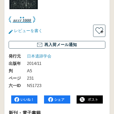
レビューを書く
＋
再入荷メール通知
発行元
日本遺跡学会
出版年
2014/11
判
A5
ページ
231
六一ID
N51723
新刊・電子書籍