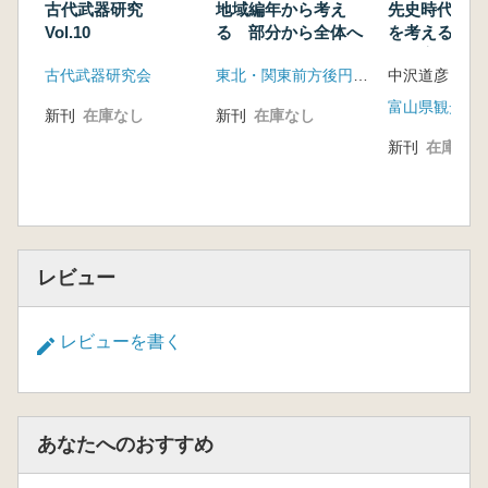
古代武器研究
地域編年から考え
先史時代の初
Vol.10
る 部分から全体へ
を考える レ
法の実践から
古代武器研究会
東北・関東前方後円墳研究会
中沢道彦
新刊
在庫なし
新刊
在庫なし
新刊
在庫なし
レビュー
レビューを書く
あなたへのおすすめ