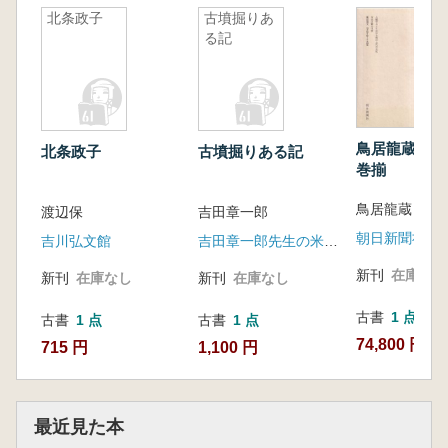
北条政子
古墳掘りあ
る記
鳥居龍蔵全集
北条政子
古墳掘りある記
巻揃
鳥居龍蔵
渡辺保
吉田章一郎
朝日新聞社
吉川弘文館
吉田章一郎先生の米寿をお祝いする会
新刊
在庫なし
新刊
在庫なし
新刊
在庫なし
古書
1 点
古書
1 点
古書
1 点
74,800 円
715 円
1,100 円
最近見た本