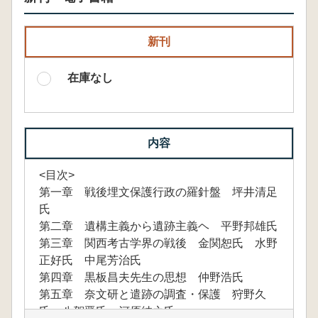
新刊
在庫なし
内容
<目次>
第一章 戦後埋文保護行政の羅針盤 坪井清足
氏
第二章 遺構主義から遺跡主義ヘ 平野邦雄氏
第三章 関西考古学界の戦後 金関恕氏 水野
正好氏 中尾芳治氏
第四章 黒板昌夫先生の思想 仲野浩氏
第五章 奈文研と遣跡の調査・保護 狩野久
氏 八賀晋氏 河原純之氏