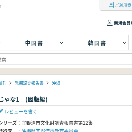
ご利用案
版
新規会員
中国書
韓国書
新刊
発掘調査報告書
沖縄
じゃな1 (図版編)
レビューを書く
シリーズ
宜野湾市文化財調査報告書第12集
発行元
沖縄県宜野湾市教育委員会