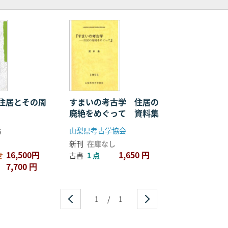
住居とその周
すまいの考古学 住居の
廃絶をめぐって 資料集
編
山梨県考古学協会
新刊
在庫なし
16,500円
1,650 円
せ
古書
1 点
7,700 円
1
/
1