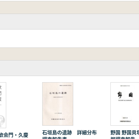
歓
門
復
に
調
石垣島の遺跡 詳細分布
野国 野国貝塚群B地点発
歓会門・久慶