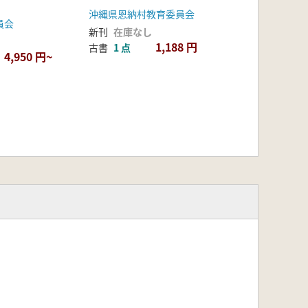
沖縄県恩納村教育委員会
員会
新刊
在庫なし
1,188 円
古書
1 点
4,950 円~