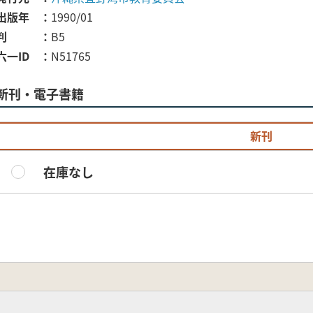
出版年
1990/01
判
B5
六一ID
N51765
新刊・電子書籍
新刊
在庫なし