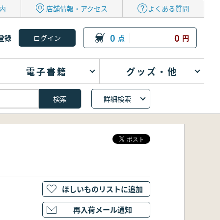
内
店舗情報・アクセス
よくある質問
0
0
登録
点
円
電子書籍
グッズ・他
詳細検索
ほしいものリストに追加
再入荷メール通知