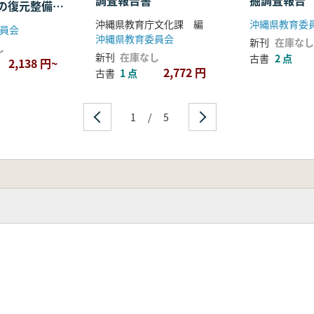
調査報告書
掘調査報告
の復元整備事
遺構調査
沖縄県教育庁文化課 編
沖縄県教育委
員会
沖縄県教育委員会
新刊
在庫なし
し
新刊
在庫なし
古書
2 点
2,138 円~
2,772 円
古書
1 点
1
/
5