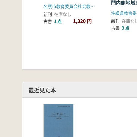
門内側地域
名護市教育委員会社会教育課
業にかかる
沖縄県教育委
新刊
在庫なし
1,320 円
新刊
在庫な
古書
1 点
古書
3 点
最近見た本