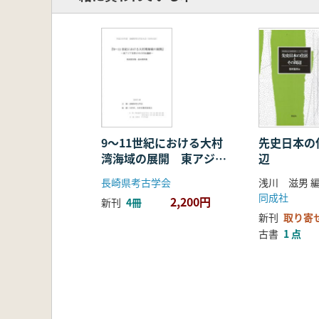
9〜11世紀における大村
先史日本の
湾海域の展開 東アジア
辺
世界の中の竹松遺跡
長崎県考古学会
浅川 滋男 
同成社
2,200円
新刊
4冊
新刊
取り寄
古書
1 点