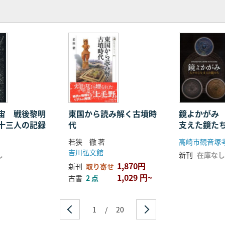
宙 戦後黎明
東国から読み解く古墳時
鏡よかがみ
十三人の記録
代
支えた鏡た
若狭 徹 著
高崎市観音塚
吉川弘文館
し
新刊
在庫なし
1,870円
新刊
取り寄せ
1,029 円~
古書
2 点
1
/
20