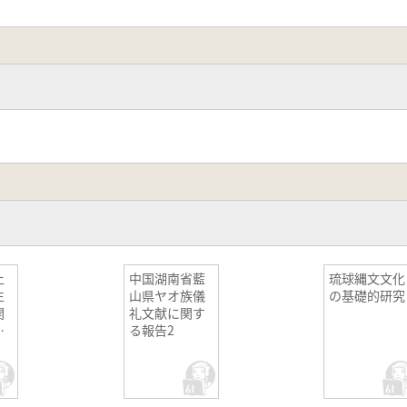
土
中国湖南省藍
琉球縄文文化
生
山県ヤオ族儀
の基礎的研究
関
礼文献に関す
研
る報告2