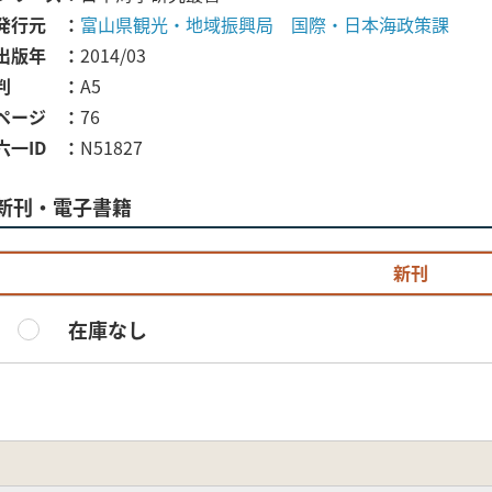
発行元
富山県観光・地域振興局 国際・日本海政策課
出版年
2014/03
判
A5
ページ
76
六一ID
N51827
新刊・電子書籍
新刊
在庫なし