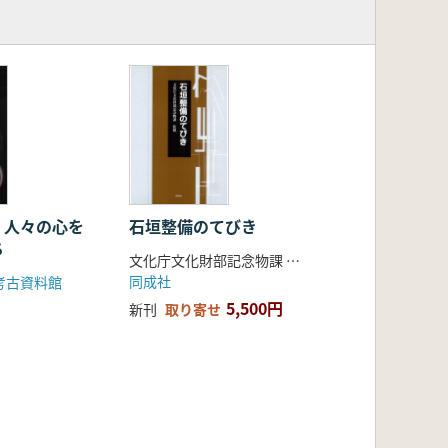
 人々の心を
石垣整備のてびき
ち
文化庁文化財部記念物課 監修
同成社
考古資料館
5,500円
新刊
取り寄せ