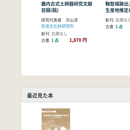
畿内古式土師器研究文献
鞠智城跡出
目録(稿)
生産地推定
的研究
研究代表者 次山淳
新刊
在庫な
奈良文化財研究所
古書
1 点
新刊
在庫なし
1,870 円
古書
1 点
最近見た本