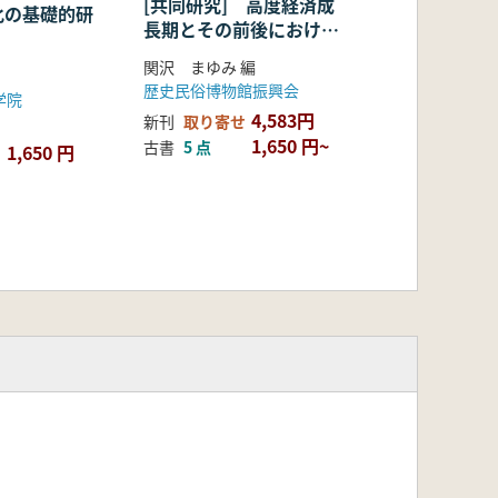
[共同研究] 高度経済成
化の基礎的研
長期とその前後における
葬送墓制の習俗の変化に
関沢 まゆみ 編
関する調査研究 『死・
歴史民俗博物館振興会
学院
葬送・墓制資料集成』の
4,583円
新刊
取り寄せ
分析と追跡を中心に
1,650 円~
古書
5 点
1,650 円