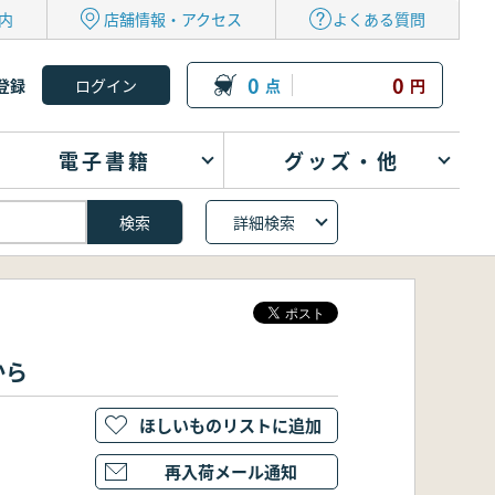
内
店舗情報・アクセス
よくある質問
0
0
登録
点
円
電子書籍
グッズ・他
詳細検索
から
ほしいものリストに追加
再入荷メール通知