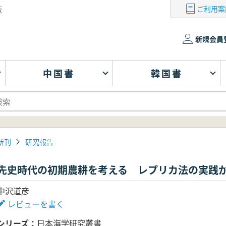
ご利用案
版
新規会員
中国書
韓国書
新刊
研究報告
先史時代の初期農耕を考える レプリカ法の実践
中沢道彦
レビューを書く
シリーズ
日本海学研究叢書