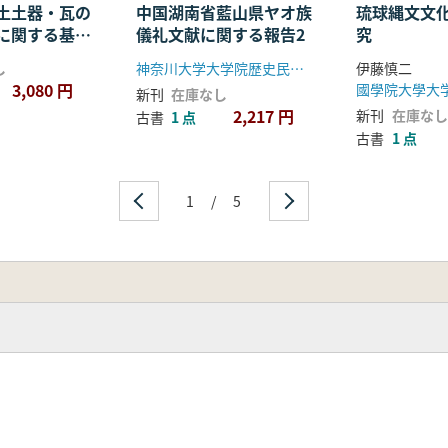
土土器・瓦の
中国湖南省藍山県ヤオ族
琉球縄文文
に関する基礎
儀礼文献に関する報告2
究
し
神奈川大学大学院歴史民俗資料学研究科
伊藤慎二
3,080 円
國學院大學大
新刊
在庫なし
2,217 円
新刊
在庫なし
古書
1 点
古書
1 点
1
/
5