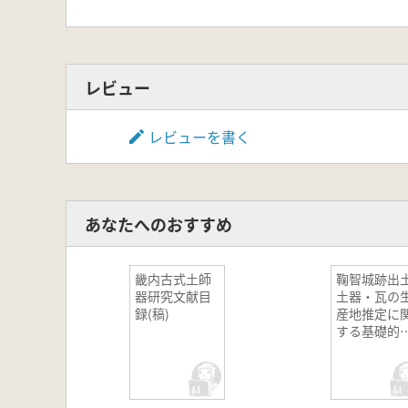
レビュー
レビューを書く
あなたへのおすすめ
畿内古式土師
鞠智城跡出
器研究文献目
土器・瓦の
録(稿)
産地推定に
する基礎的
究