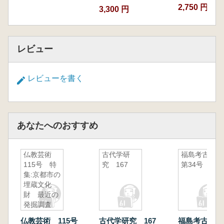
2,750 円~
3,300 円
レビュー
レビューを書く
あなたへのおすすめ
仏教芸術
古代学研
福島考古
115号 特
究 167
第34号
集:京都市の
埋蔵文化
財 最近の
発掘調査
仏教芸術 115号
古代学研究 167
福島考古 第