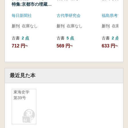
特集:京都市の埋蔵文
化財 最近の発掘調
毎日新聞社
古代學研究会
福島県考古学
査
新刊
在庫なし
新刊
在庫なし
新刊
在庫なし
古書
2 点
古書
5 点
古書
2 点
712 円~
569 円~
633 円~
最近見た本
東海史学
第39号