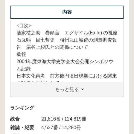
内容
<目次>
藤家禮之助 巻頭言 エグザイル(Exile) の視座
石丸熙 目七哲史 相州丸山城跡の測量調査報
告 扇谷上杉氏との関係について
彙報
2004年度東海大学史学会大会公開シンポジウ
ム記録
日本文化再考 前方後円墳出現期における関東
の評価を素材として
もっと見る
北條芳隆 基調報告 前方後円墳出現期に託
された幻想としての『日本文化』 成立過程
大賀克彦 前方後円墳が築かれるとき 古墳
ランキング
時代前期の中心と周辺
総合
立花 実 神奈川県西部地域における古墳の
21,816番 / 124,819冊
成立過程
雑誌・紀要
4,537番 / 14,280冊
討論の記録