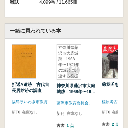
雑誌
4,099番 / 11,665冊
篠崎三男 初期ギリシア文学におけるスキュテ
イアとスキュタイ人
渡部 武 広東省肇慶市東晋墓出土陶製水田模
型考
一緒に買われている本
立石謙次 元代雲南の民間文献の成立
神奈川県藤
沢市大庭城
跡 : 1968
年〜1971年
の城郭に関
連する発掘
調査の記録
折返A遺跡 古代首
蘇我氏を掘る
神奈川県藤沢市大庭
長居館跡の調査
城跡 : 1968年〜1971
年の城郭に関連する
福島県いわき市教育委員会
藤沢市教育委員会,
発掘調査の記録
新刊
在庫なし
新刊
在庫なし
新刊
在庫なし
古書
2 点
古書
1 点