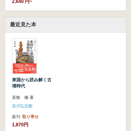
2,640 円~
最近見た本
東国から読み解く古
墳時代
若狭 徹 著
吉川弘文館
新刊
取り寄せ
1,870円