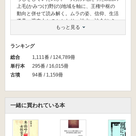
上毛(かみつけ)野(の)地域を軸に、王権中枢の
動向と併せて読み解く。ムラの姿、信仰、生活
道具、渡来人とのかかわり、治水・冶金(やき
もっと見る
ん)技術、農業経営、首長の権威…。多様な視
点で社会システムに迫り、地方から古墳時代を
展望する。(発行元HPより)
ランキング
<目次>
総合
古墳から古墳時代社会へ―プロローグ
1,111番 / 124,789冊
古墳時代のムラをあるく
単行本
295番 / 16,015冊
姿をあらわした五・六世紀のムラ
古墳
94番 / 1,159冊
集落での暮らしぶり
黒井峯遺跡をとりまく社会
地域開発と渡来人
古墳時代の渡来人と渡来文物
一緒に買われている本
上毛野の渡来人たち
渡来人が果たした役割
地方豪族の対外活動と渡来人
首長による地域経営と農業政策