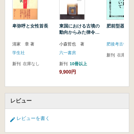
経営拠点としての首長居館
首長の地域開発
水田経営と用水権
手工業を興す首長
卑弥呼と女性首長
東国における古墳の
肥前型器台に
モニュメントとしての前方後円墳
動向からみた律令国
前方後円墳の実像
家成立過程の研究
清家 章 著
小森哲也 著
人物埴輪は語る
前方後円墳にみる共立と小地域経営
学生社
六一書房
新刊
在庫なし
古墳時代首長の資質―エピローグ
新刊
在庫なし
新刊
10冊以上
9,900円
レビュー
レビューを書く