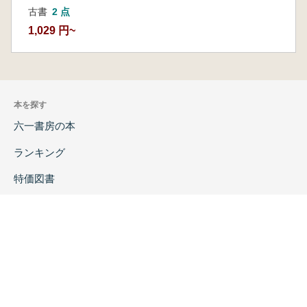
古書
2 点
1,029 円~
本を探す
六一書房の本
ランキング
特価図書
特集
書店様へ
著者ログイン
会社案内