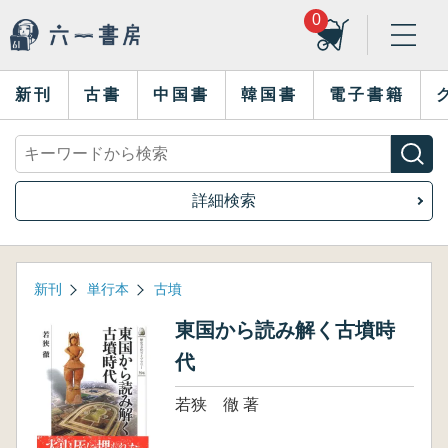
0
新刊
古書
中国書
韓国書
電子書籍
詳細検索
新刊
単行本
古墳
東国から読み解く古墳時
代
若狭 徹 著