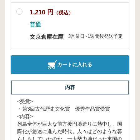
1,210 円
（税込）
普通
3営業日~1週間後発送予定
文京倉庫在庫
カートに入れる
内容
<受賞>
・第3回古代歴史文化賞 優秀作品賞受賞
<内容>
列島全体が巨大な前方後円墳造りに熱中し、国
際化が急速に進んだ時代。人々はどのような暮
らしをしていたのか。一大勢力地だった東国の