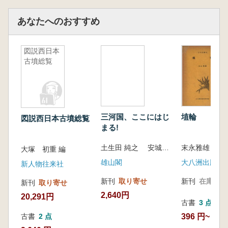
あなたへのおすすめ
図説西日本
古墳総覧
三河国、ここにはじ
埴輪
図説西日本古墳総覧
まる!
土生田 純之 安城市教育委員会
末永雅雄
大塚 初重 編
雄山閣
大八洲出版
新人物往来社
新刊
取り寄せ
新刊
在庫なし
新刊
取り寄せ
2,640円
20,291円
古書
3 点
396 円~
古書
2 点