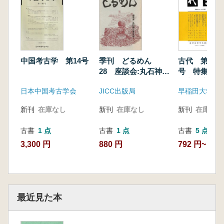
中国考古学 第14号
季刊 どるめん
古代 第59・
28 座談会:丸石神と
号 特集:関
考古学
研究 房総地
日本中国考古学会
JICC出版局
早稲田大学考
心として
新刊
在庫なし
新刊
在庫なし
新刊
在庫なし
古書
1 点
古書
1 点
古書
5 点
3,300 円
880 円
792 円~
最近見た本