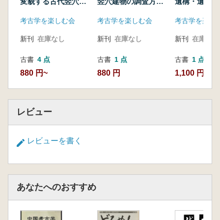
変貌する古代竪穴住
竪穴建物の調査方法
遺構・遺物か
居跡像2
を考える
の集落を見直
考古学を楽しむ会
考古学を楽しむ会
考古学を楽し
新刊
在庫なし
新刊
在庫なし
新刊
在庫なし
古書
4 点
古書
1 点
古書
1 点
880 円~
880 円
1,100 円
レビュー
レビューを書く
あなたへのおすすめ