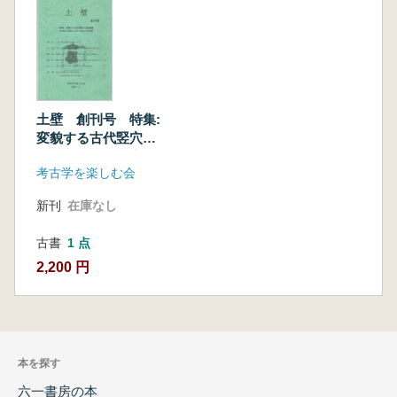
土壁 創刊号 特集:
変貌する古代竪穴住
居跡像 古代竪穴住
考古学を楽しむ会
居跡から新たに抽出
できる情報
新刊
在庫なし
古書
1 点
2,200 円
本を探す
六一書房の本