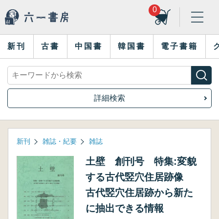
0
新刊
古書
中国書
韓国書
電子書籍
詳細検索
新刊
雑誌・紀要
雑誌
土壁 創刊号 特集:変貌
する古代竪穴住居跡像
古代竪穴住居跡から新た
に抽出できる情報