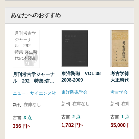
あなたへのおすすめ
月刊考古学
ジャーナ
ル 292
特集:弥生時
代の木製品
考古学雑誌 
東洋陶磁 VOL.38
月刊考古学ジャーナ
大正時代) 
2008-2009
ル 292 特集:弥生
51冊セット
時代の木製品
考古学会
東洋陶磁学会
ニュー・サイエンス社
新刊
在庫なし
新刊
在庫なし
新刊
在庫なし
古書
1 点
古書
2 点
古書
3 点
55,000 円
1,782 円~
356 円~