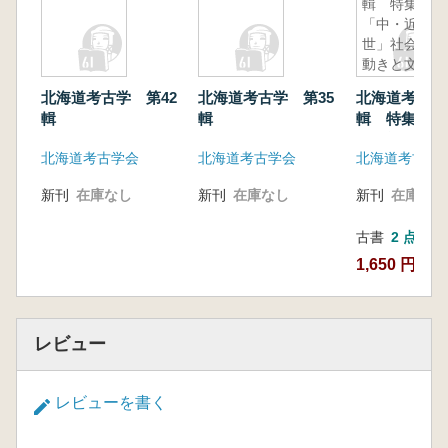
輯 特集:
「中・近
世」社会の
動きと文物
北海道考古学 第42
北海道考古学 第35
北海道考古学
輯
輯
輯 特集:「
世」社会の動
北海道考古学会
北海道考古学会
北海道考古学
物
新刊
在庫なし
新刊
在庫なし
新刊
在庫なし
古書
2 点
1,650 円~
レビュー
レビューを書く