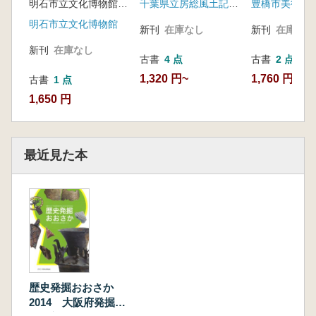
明石市立文化博物館 編
千葉県立房総風土記の丘
豊橋市美術博
明石市立文化博物館
新刊
在庫なし
新刊
在庫なし
新刊
在庫なし
古書
4 点
古書
2 点
1,320 円~
1,760 円~
古書
1 点
1,650 円
最近見た本
歴史発掘おおさか
2014 大阪府発掘調