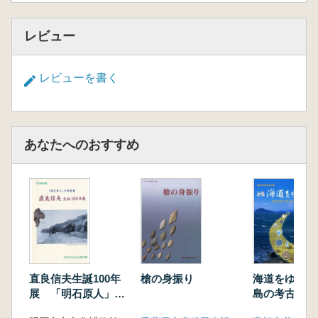
レビュー
レビューを書く
あなたへのおすすめ
直良信夫生誕100年
槍の身振り
海道をゆく 
展 「明石原人」の
島の考古学
発見者