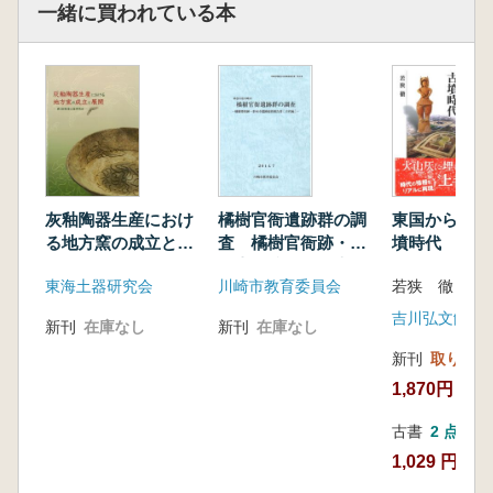
一緒に買われている本
灰釉陶器生産におけ
橘樹官衙遺跡群の調
東国から読み
る地方窯の成立と展
査 橘樹官衙跡・影
墳時代
開
向寺遺跡総括報告書
東海土器研究会
川崎市教育委員会
若狭 徹 著
(古代編)
吉川弘文館
新刊
在庫なし
新刊
在庫なし
新刊
取り寄せ
1,870円
古書
2 点
1,029 円~