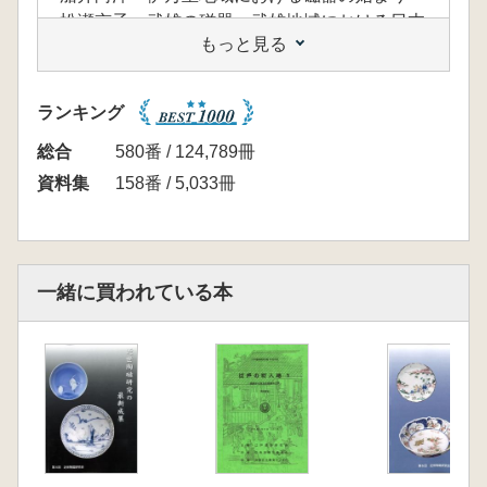
松瀬京子 武雄の磁器一武雄地域における日本
もっと見る
磁器の始まりと色絵の始まリ
弦本美菜子 近世初期日本における輸入陶磁器
の流通
ランキング
槐原慎二 肥前吉田の磁器と色絵の始まり
岩永雅彦 肥前多久・磁器の始まり
総合
580番 / 124,789冊
加藤有重 肥前・平戸の磁器の始まり
資料集
158番 / 5,033冊
松尾秀昭 肥前・三川内の磁器の始まり
福原 透 肥後・天草における17世紀の磁器生
産について
日高正幸 筑前・小石原の磁器
一緒に買われている本
関 一之 薩摩焼における磁器の始まり
藤田邦雄 加賀大聖寺・九谷磁器と色絵のはじ
まリ 九谷ブランドヘの試み
関口広次 備後・姫谷焼の再考