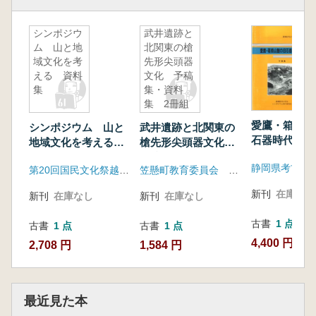
シンポジウ
武井遺跡と
ム 山と地
北関東の槍
域文化を考
先形尖頭器
える 資料
文化 予稿
集
集・資料
集 2冊組
愛鷹・箱根山
シンポジウム 山と
武井遺跡と北関東の
石器時代編年
地域文化を考える
槍先形尖頭器文化
集
資料集
予稿集・資料集 2冊
静岡県考古学
第20回国民文化祭越前町実行委員会
笠懸町教育委員会 岩宿フォーラム実行委員会
組
新刊
在庫なし
新刊
在庫なし
新刊
在庫なし
古書
1 点
古書
1 点
古書
1 点
4,400 円
2,708 円
1,584 円
最近見た本