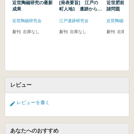
近世陶磁研究の最新
[発表要旨] 江戸の
近世肥前磁器
成果
町人地1 遺跡から見
諸問題 江戸
る近世都市江戸
廃棄年代が判
近世陶磁研究会
江戸遺跡研究会
近世陶磁研究
料を中心とし
新刊
在庫なし
新刊
在庫なし
新刊
在庫なし
レビュー
レビューを書く
あなたへのおすすめ