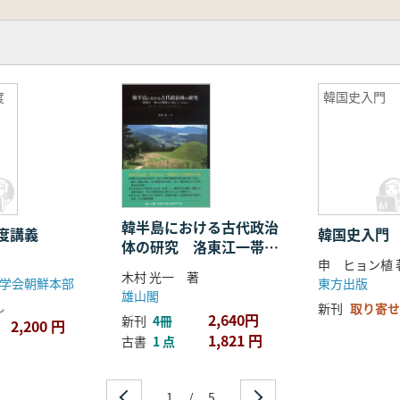
度
韓国史入門
韓半島における古代政治
度講義
韓国史入門
体の研究 洛東江一帯の
古墳群から見えてくるも
木村 光一 著
学会朝鮮本部
東方出版
の
雄山閣
し
新刊
取り寄せ
2,640円
新刊
4冊
2,200 円
1,821 円
古書
1 点
1
/
5