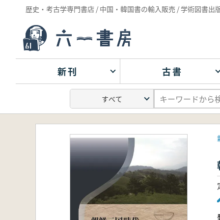
歴史・考古学専門書店 / 中国・韓国書の輸入販売 / 学術図書出
新刊
古書