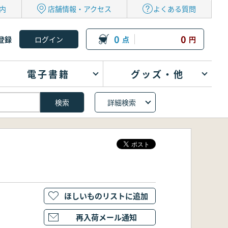
内
店舗情報・アクセス
よくある質問
0
0
登録
点
円
電子書籍
グッズ・他
詳細検索
ほしいものリストに追加
再入荷メール通知