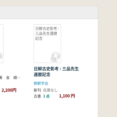
日鮮古史彰考 :
三品先生還暦
記念
日鮮古史彰考 : 三品先生
還暦記念
申 ヒョン植 著 金 順姫 訳
朝鮮学会
2,200円
新刊
在庫なし
1,100 円
古書
1 点