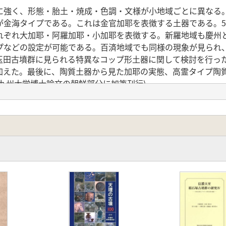
強く、形態・胎土・焼成・色調・文様が小地域ごとに異なる
が金海タイプである。これは金官加耶を表徴する土器である。
れぞれ大加耶・阿羅加耶・小加耶を表徴する。新羅地域も慶州
プなどの設定が可能である。百済地域でも同様の現象が見られ
玉田古墳群に見られる特異なコップ形土器に関して検討を行っ
加えた。最後に、陶質土器から見た加耶の実態、高霊タイプ陶
九州大学博士論文の朝鮮部分に加筆刊行)