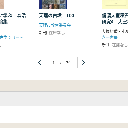
に学ぶ 森浩
天理の古墳 100
信濃大室積
論集
研究4 大
天理市教育委員会
ナゴーロ単
新刊
在庫なし
同志社大学考古学シリーズ刊行会
六一書房
し
新刊
在庫なし
1
/
20