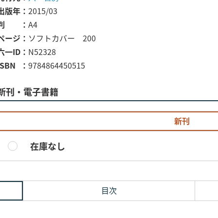
出版年
2015/03
判
A4
ページ
ソフトカバー 200
六一ID
N52328
ISBN
9784864450515
新刊・電子書籍
新刊
在庫なし
目次