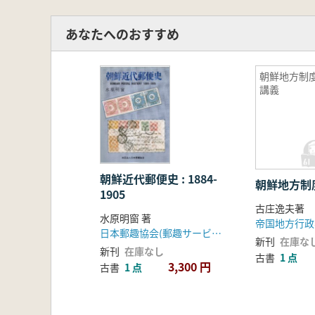
あなたへのおすすめ
朝鮮地方制
講義
朝鮮近代郵便史 : 1884-
朝鮮地方制
1905
古庄逸夫著
水原明窗 著
帝国地方行政
日本郵趣協会(郵趣サービス社)
新刊
在庫な
新刊
在庫なし
古書
1 点
3,300 円
古書
1 点