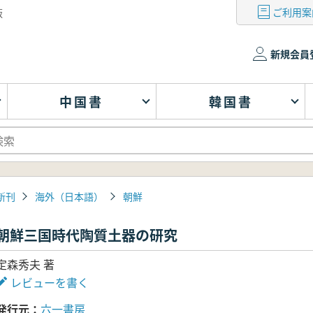
ご利用案
版
新規会員
中国書
韓国書
新刊
海外（日本語）
朝鮮
朝鮮三国時代陶質土器の研究
定森秀夫 著
レビューを書く
発行元
六一書房