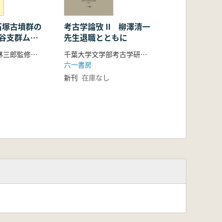
石塚古墳群の
考古学論攷 II 柳澤清一
室谷支群ムジ
先生退職とともに
位支群の調査
大塚初重・小林三郎監修 佐々木憲一・河野正訓・高橋透・新井悟編
千葉大学文学部考古学研究室 考古学論攷編集委員会 編
六一書房
新刊
在庫なし