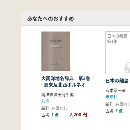
あなたへのおすすめ
日本の離
第1集
大南洋地名辞典 第3巻
日本の離島
: 馬來及北西ボルネオ
宮本常一著
南洋経済研究所編
未來社
丸善
新刊
在庫な
新刊
在庫なし
古書
1 点
2,200 円
古書
1 点