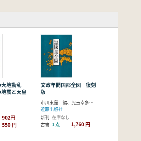
の大地動乱
文政年間国郡全図 復刻
の地震と天皇
版
市川東谿 編、児玉幸多 解説
近藤出版社
902円
新刊
在庫なし
1,760 円
550 円
古書
1 点