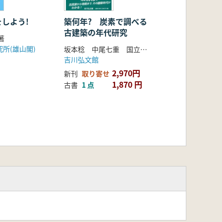
しよう!
築何年? 炭素で調べる
古建築の年代研究
著
所(雄山閣)
坂本稔 中尾七重 国立歴史民俗博物館 編
吉川弘文館
2,970円
新刊
取り寄せ
1,870 円
古書
1 点