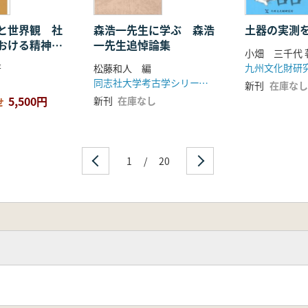
と世界観 社
森浩一先生に学ぶ 森浩
土器の実測を
おける精神文
一先生追悼論集
小畑 三千代 
九州文化財研究
著
松藤和人 編
同志社大学考古学シリーズ刊行会
新刊
在庫なし
5,500円
新刊
在庫なし
せ
1
/
20