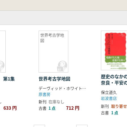
島
世界考古学地
図
歴史のなか
 第1集
世界考古学地図
奈良・平安
デーヴィッド・ホワイトハウス, ルース・ホワイトハウス 著
保立道久
原書房
岩波書店
し
新刊
在庫なし
新刊
取り寄せ
633 円
712 円
古書
1 点
古書
1 点