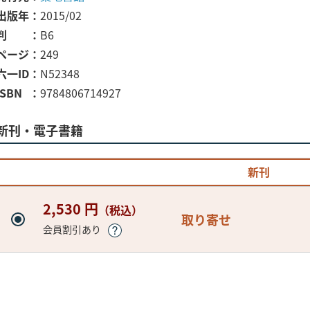
出版年
2015/02
判
B6
ページ
249
六一ID
N52348
ISBN
9784806714927
新刊・電子書籍
新刊
2,530 円
（税込）
取り寄せ
会員割引あり