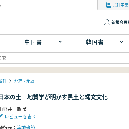
ご利用案
版
新規会員
中国書
韓国書
新刊
地理・地質
日本の土 地質学が明かす黒土と縄文文化
山野井 徹 著
レビューを書く
発行元
築地書館