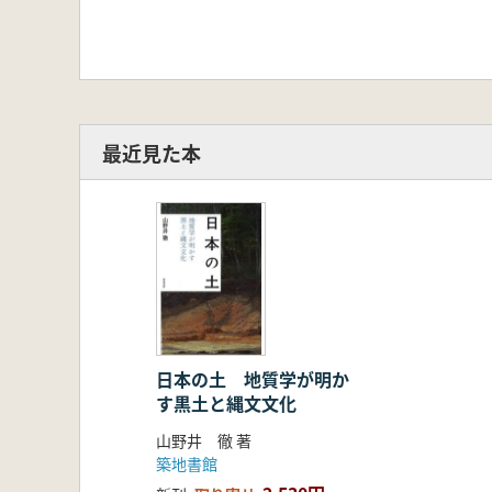
最近見た本
日本の土 地質学が明か
す黒土と縄文文化
山野井 徹 著
築地書館