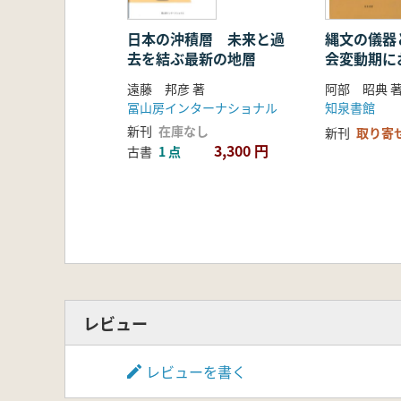
日本の沖積層 未来と過
縄文の儀器
去を結ぶ最新の地層
会変動期に
化の様相
遠藤 邦彦 著
阿部 昭典 
冨山房インターナショナル
知泉書館
新刊
在庫なし
新刊
取り寄
3,300 円
古書
1 点
レビュー
レビューを書く