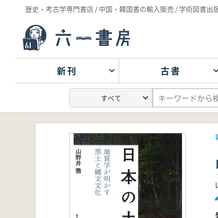
歴史・考古学専門書店 / 中国・韓国書の輸入販売 / 学術図書出
新刊
古書