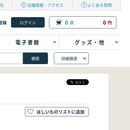
内
店舗情報・アクセス
よくある質問
0
0
登録
点
円
電子書籍
グッズ・他
詳細検索
ほしいものリストに追加