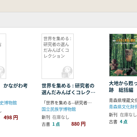
財
世界を集める :
古
研究者の選ん
だみんぱくコ
レクション
大地から甦
 かながわ考
世界を集める : 研究者の
跡 総括編
選んだみんぱくコレクシ
ョン
史博物館
「世界を集める--研究者の選んだみんぱくコレクション」実行委員会編
青森県文化財
国立民族学博物館
し
新刊
在庫なし
498 円
新刊
在庫なし
古書
4 点
880 円
古書
1 点