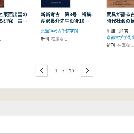
と東西出雲の
斬新考古 第3号 特集:
武具が語る
る研究 古墳
芹沢長介先生没後10
時代社会の
おける出雲の
年 ”芹沢学”の底流を
北海道考古学研究所
川畑 純 著
ゆく
京都大学学術
し
新刊
在庫なし
新刊
在庫なし
1
/
20