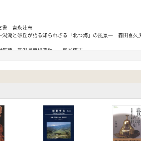
文書 吉永壮志
潟湖と砂丘が語る知られざる「北つ海」の風景― 森田喜久
集落―新潟県曽根遺跡― 鶴巻康志
中分絵図 吉永壮志
の景観とあわせて― 鳥谷芳雄
海周辺―湖水の利用と記録された風景― 鳥谷芳雄
ぐる水上交通 多久田友秀
湖の光景―