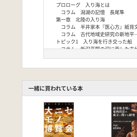
プロローグ 入り海とは
コラム 潟湖の記憶 長尾隼
第一章 北陸の入り海
コラム 半井家本『医心方』紙背
コラム 古代地域史研究の新地平―
トピック1 入り海を行き交った船
コラム 新潟平野の潟に面した古代
第二章 山陰の入り海
コラム 伯耆国河村郡東郷荘下地
コラム 松江城下の形成 中川寧
コラム 伯耆一宮経塚―東郷池周辺
コラム 中世旅日記にみる出雲の水
一緒に買われている本
トピック2 よみがえる「古益田湖」
第三章 埋め立てられた入り海
コラム 近世の宍道湖・中海をめ
第四章 入り海に生きる
エピローグ 入り海を生かす―宍道