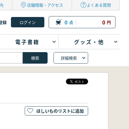
内
店舗情報・アクセス
よくある質問
0
0
登録
点
円
電子書籍
グッズ・他
詳細検索
ほしいものリストに追加