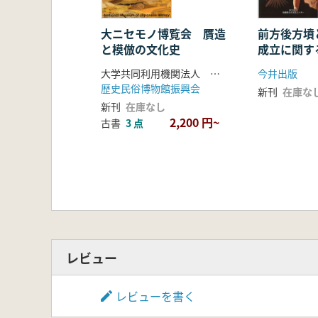
大ニセモノ博覧会 贋造
前方後方墳
と模倣の文化史
成立に関す
時代中期に
大学共同利用機関法人 人間文化研究機構 国立歴史民俗博物館 編
今井出版
特質
歴史民俗博物館振興会
新刊
在庫な
新刊
在庫なし
2,200 円~
古書
3 点
レビュー
レビューを書く