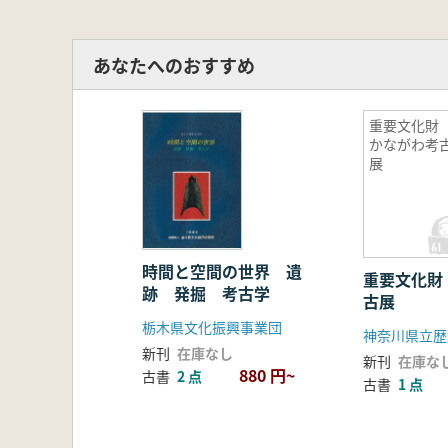
あなたへのおすすめ
重要文化
かながわ考
展
時間と空間の世界 遺
重要文化財
跡 発掘 考古学
古展
栃木県文化振興事業団
神奈川県立歴
新刊
在庫なし
新刊
在庫な
880 円~
古書
2 点
古書
1 点