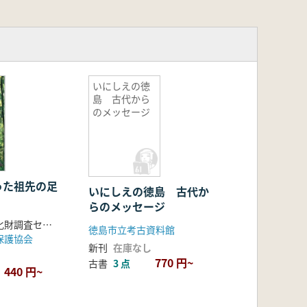
いにしえの徳
島 古代から
のメッセージ
った祖先の足
いにしえの徳島 古代か
らのメッセージ
青森県埋蔵文化財調査センター編
徳島市立考古資料館
保護協会
新刊
在庫なし
770 円~
古書
3 点
440 円~