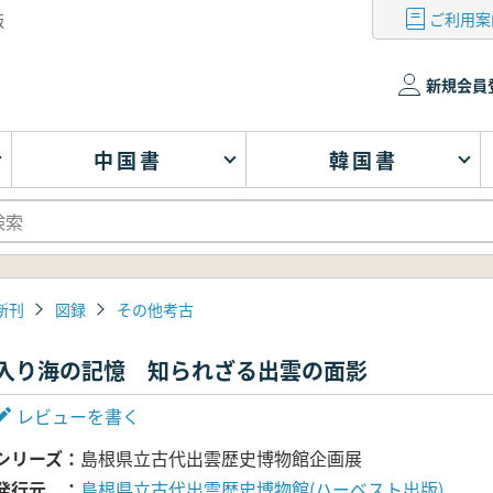
ご利用案
版
新規会員
中国書
韓国書
新刊
図録
その他考古
入り海の記憶 知られざる出雲の面影
レビューを書く
シリーズ
島根県立古代出雲歴史博物館企画展
発行元
島根県立古代出雲歴史博物館(ハーベスト出版)