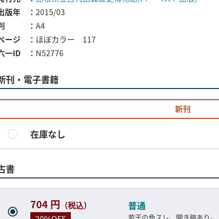
出版年
2015/03
判
A4
ページ
ほぼカラー 117
六一ID
N52776
新刊・電子書籍
新刊
在庫なし
古書
704 円
（税込）
普通
若干の角スレ、開き跡あり。
20%OFF