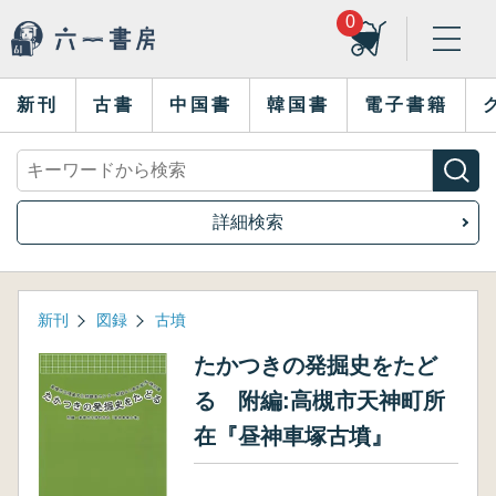
0
新刊
古書
中国書
韓国書
電子書籍
詳細検索
新刊
図録
古墳
たかつきの発掘史をたど
る 附編:高槻市天神町所
在『昼神車塚古墳』