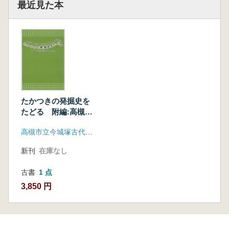
最近見た本
たかつきの発掘史を
たどる 附編:高槻市
天神町所在『昼神車
高槻市立今城塚古代歴史館
塚古墳』
新刊
在庫なし
古書
1 点
3,850 円