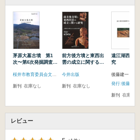
茅原大墓古墳 第1
前方後方墳と東西出
遠江湖西窯跡
次〜第6次発掘調査報
雲の成立に関する研
究
告
究 古墳時代中期に
桜井市教育委員会文化財課(桜井市文化財協会)
今井出版
後藤建一 著
おける出雲の特質
新刊
在庫なし
新刊
在庫なし
新刊
在庫なし
レビュー