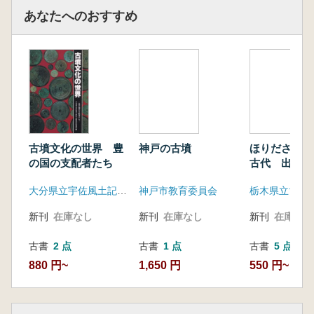
あなたへのおすすめ
古墳文化の世界 豊
神戸の古墳
ほりだされた
の国の支配者たち
古代 出土品
東国の古代史
大分県立宇佐風土記の丘歴史民俗資料館
神戸市教育委員会
栃木県立博物
新刊
在庫なし
新刊
在庫なし
新刊
在庫なし
古書
2 点
古書
1 点
古書
5 点
880 円~
1,650 円
550 円~