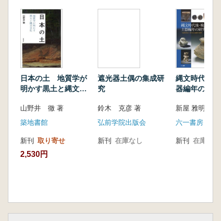
3 斧状土製品の特色と変遷
4 斧状土製品の変遷過程
5 斧状土製品の機能・用途に関する考察
6 斧状土製品の出現の意義とその系譜
7 おわりに
第4章 縄文時代の鐸形土製品に関する一考察
1 はじめに
日本の土 地質学が
遮光器土偶の集成研
縄文時代後・
2 研究略史
明かす黒土と縄文文
究
器編年の研究
3 鐸形土製品の特色
化
利B式〜安行
山野井 徹 著
鈴木 克彦 著
新屋 雅明 著
4 鐸形土製品の用途について
群の変遷
5 おわりに
築地書館
弘前学院出版会
六一書房
第5章 縄文時代における徳利形土器の儀礼的
新刊
取り寄せ
新刊
在庫なし
新刊
在庫なし
側面
2,530円
1 はじめに
2 ミニチュア土器の定義・機能用途の問題点
3 縄文時代中期末葉の徳利形土器
4 中期末葉から後期初頭のその他のミニチュ
ア土器
5 まとめ