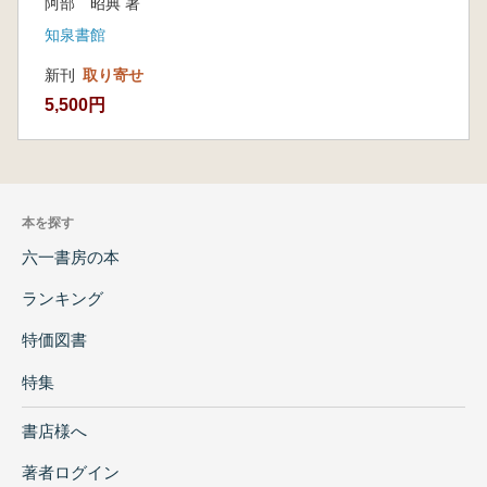
阿部 昭典 著
4 中期末葉における社会変動と精神文化のか
かわり
知泉書館
5 おわりに
新刊
取り寄せ
5,500円
本を探す
六一書房の本
ランキング
特価図書
特集
書店様へ
著者ログイン