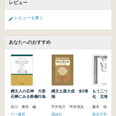
レビュー
第6章 東北地方北部における石刀の顕在化
1 はじめに
2 東北地方北部～北海道西南部の後期前葉の
レビューを書く
石刀
3 石刀製作工程について
4 石刀の顕在化のプロセス
5 石刀の機能・用途について
あなたへのおすすめ
6 まとめ
第7章 縄文的世界観における「第二の道具」
1 「第一の道具」と「第二の道具」の認識
2 「第二の道具」の研究法
(1)ライフサイクル論
(2)土偶変形に見る縄文人の思考
(3)鐸形土製品に関する自然科学分析と実験考
古学的手法
縄文人の石神 大形
もう二つの日
縄文土器大成 全5巻
石棒にみる祭儀行為
化 北海道と
(4)ミニチュア土器の機能・用途について
揃
文化
(5)大形石棒の基礎的研究
谷口 康浩 編
藤本 強 著
芹沢長介 坪井清足 監修
(6)石刀に残された痕跡の意味
六一書房
東京大学出版
講談社
(7)三角形岩版の用途研究