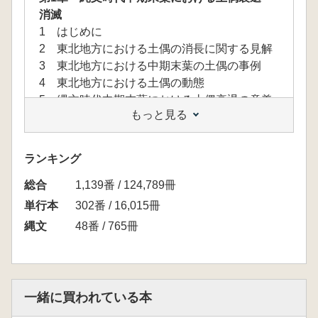
消滅
1 はじめに
2 東北地方における土偶の消長に関する見解
3 東北地方における中期末葉の土偶の事例
4 東北地方における土偶の動態
5 縄文時代中期末葉における土偶衰退の意義
もっと見る
第2章 縄文時代後期前葉における土偶の有脚
化とその意義
1 はじめに
ランキング
2 東北地方の後期前葉土偶の編年研究
総合
3 中期末葉の土偶形態
1,139番 / 124,789冊
4 後期前半期の土偶形態
単行本
302番 / 16,015冊
5 土偶有脚化の意義──地域性と地域間の影響
縄文
48番 / 765冊
関係
6 まとめ
第3章 縄文時代の斧状土製品の研究
1 はじめに
一緒に買われている本
2 斧状土製品の分布と分類