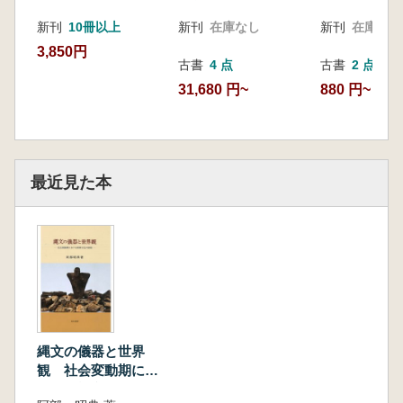
(8)「第二の道具」の研究法について
新刊
10冊以上
新刊
在庫なし
新刊
在庫なし
3 「第二の道具」と環状列石──「道具」と
3,850円
「場」の関わり
古書
2 点
古書
4 点
第8章 縄文研究における「景観論」
880 円~
31,680 円~
1 「景観論」の提唱
2 屋内空間構造の研究史
3 民俗例・民族誌に見る屋内空間のコスモロ
ジー
最近見た本
4 竪穴住居跡に見られる空間分割・認識
5 竪穴住居の入口と集落構造のなかの入口方
向(主軸方向)
6 竪穴住居の空間認識と世界観
7 集落境と周辺景観の認識──「空間」と「時
間」
終章 縄文時代の社会変動期における精神文化
1 はじめに
縄文の儀器と世界
2 「第二の道具」論の方法と課題
観 社会変動期にお
3 「景観論」の今後の展望
ける精神文化の様相