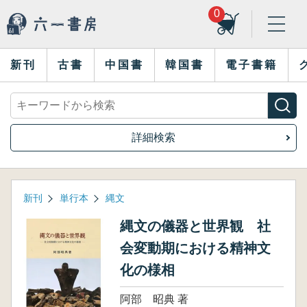
0
新刊
古書
中国書
韓国書
電子書籍
詳細検索
新刊
単行本
縄文
縄文の儀器と世界観 社
会変動期における精神文
化の様相
阿部 昭典 著