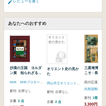
レビューを書く
あなたへのおすすめ
オリエント
史の見かた
沙漠の王国 ヨルダ
三星堆博物館
オリエント史の見か
ン展 知られざるア
こそ : 長江
た
ラブ世界8000年の文
出会い
NHK NHKプロモーション
化遺産
岡山市立オリエント美術館
新刊
在庫なし
新刊
在庫なし
新刊
1冊
古書
2 点
古書
2 点
3,300円