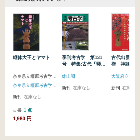
熊谷公男 倭王武上表文の真意―いわゆる「高
句麗征討計画」を中心に―
仁藤敦史 「治天下大王」の支配観
田中史生 倭王権の渡来人政策
継体大王とヤマト
季刊考古学 第131
古代出雲とヤ
号 特集:古代「竪穴
権 神話の国
建物」研究の可能性
学
奈良県立橿原考古学研究所附属博物館 編
雄山閣
奈良県立橿原考古学研究所附属博物館
新刊
在庫なし
新刊
在庫なし
新刊
在庫なし
古書
1 点
1,980 円