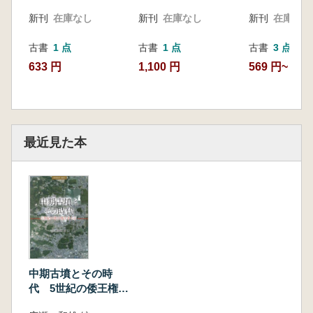
新刊
在庫なし
新刊
在庫なし
新刊
在庫なし
古書
1 点
古書
1 点
古書
3 点
633 円
1,100 円
569 円~
最近見た本
中期古墳とその時
代 5世紀の倭王権を
考える