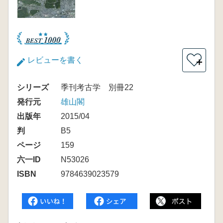
レビューを書く
＋
シリーズ
季刊考古学 別冊22
発行元
雄山閣
出版年
2015/04
判
B5
ページ
159
六一ID
N53026
ISBN
9784639023579