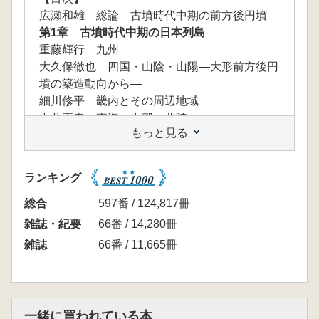
広瀬和雄 総論 古墳時代中期の前方後円墳
第1章 古墳時代中期の日本列島
重藤輝行 九州
大久保徹也 四国・山陰・山陽―大形前方後円
墳の築造動向から―
細川修平 畿内とその周辺地域
中井正幸 東海・中部・北陸
もっと見る
広瀬和雄 東国
第2章 中期古墳と東アジアの動向
東潮 倭の五王の時代の国際交流
ランキング
朴天秀 兵庫県市川流域における渡来文化
上野祥史 中期古墳と鏡
総合
597番 / 124,817冊
橋本達也 古墳時代中期の武器・武具生産
雑誌・紀要
66番 / 14,280冊
笹生衛 祭祀の意味と管掌者―五世紀の祭祀遺
雑誌
66番 / 11,665冊
跡と『古語拾遺』「秦氏・大蔵」伝承―
松木武彦 前方後円墳の巨大性―日本列島の墳
墓はなぜ大きいのか?―
第3章 文字史料から描く五世紀の大和政権
一緒に買われている本