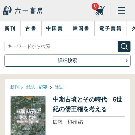
0
新刊
古書
中国書
韓国書
電子書籍
詳細検索
新刊
雑誌・紀要
雑誌
中期古墳とその時代 5世
紀の倭王権を考える
広瀬 和雄 編