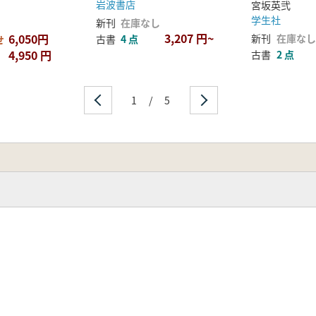
岩波書店
宮坂英弐
学生社
新刊
在庫なし
3,207 円~
6,050円
新刊
在庫なし
古書
4 点
せ
4,950 円
古書
2 点
1
/
5