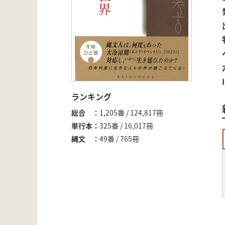
ランキング
総合
1,205番 / 124,817冊
単行本
325番 / 16,017冊
縄文
49番 / 765冊