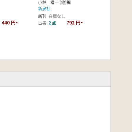
小林 謙一 (他)編
新泉社
新刊
在庫なし
440 円~
792 円~
古書
2 点