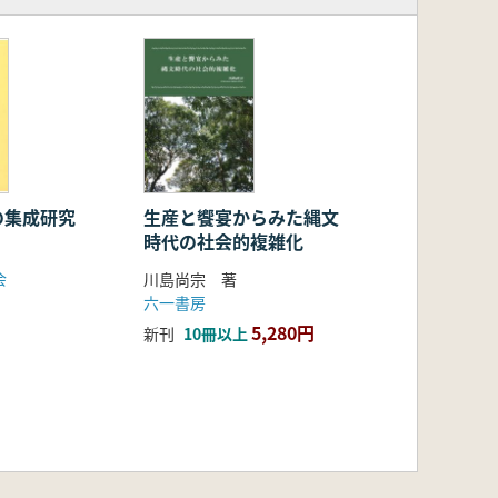
の集成研究
生産と饗宴からみた縄文
時代の社会的複雑化
会
川島尚宗 著
六一書房
5,280円
新刊
10冊以上