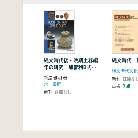
縄文時代後・晩期土器編
縄文時代 
年の研究 加曽利B式〜
縄文時代文化
安行式土器群の変遷
新屋 雅明 著
新刊
在庫な
六一書房
古書
3 点
新刊
在庫なし