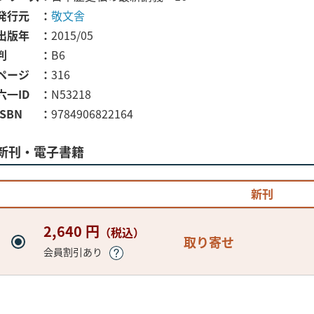
発行元
敬文舎
出版年
2015/05
判
B6
ページ
316
六一ID
N53218
ISBN
9784906822164
新刊・電子書籍
新刊
2,640 円
（税込）
取り寄せ
会員割引あり