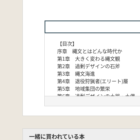
【目次】
序章 縄文とはどんな時代か
第1章 大きく変わる縄文観
第2章 過剰デザインの石斧
第3章 縄文海進
第4章 退役狩猟者(エリート)層
第5章 地域集団の繁栄
第6章 過剰デザインの土器・土偶
第7章 生活世界の大転換
第8章 北方猟漁民
終章 縄文から弥生へ
一緒に買われている本