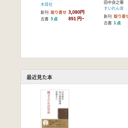
田中良之著
木耳社
すいれん舎
3,080円
新刊
取り寄せ
新刊
取り寄
891 円~
古書
3 点
古書
1 点
最近見た本