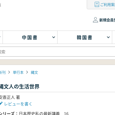
ご利用案
版
新規会員
中国書
韓国書
新刊
単行本
縄文
縄文人の生活世界
安斎正人 著
レビューを書く
シリーズ
日本歴史私の最新講義 16