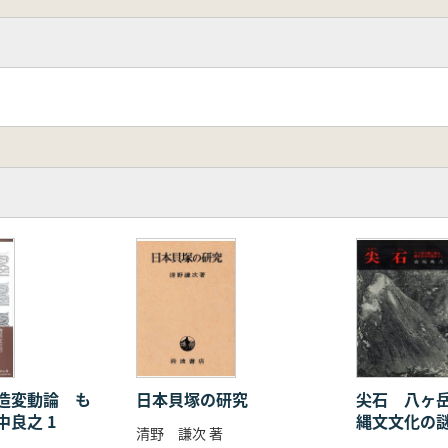
造変動論 も
日本貝塚の研究
尖石 八ヶ
良之 1
縄文文化の
清野 謙次 著