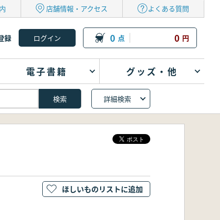
内
店舗情報・アクセス
よくある質問
0
0
登録
点
円
電子書籍
グッズ・他
詳細検索
ほしいものリストに追加