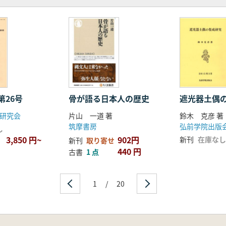
第26号
骨が語る日本人の歴史
遮光器土偶
研究会
片山 一道 著
鈴木 克彦 著
筑摩書房
弘前学院出版
し
3,850 円~
902円
新刊
在庫なし
新刊
取り寄せ
440 円
古書
1 点
1
/
20