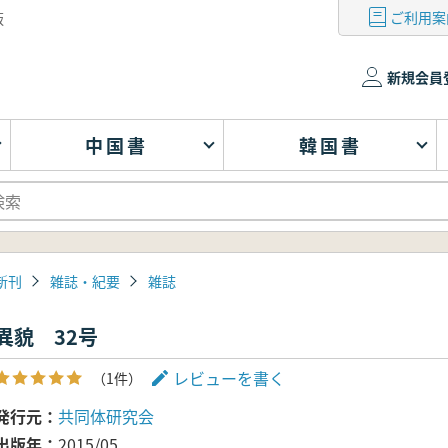
ご利用案
版
新規会員
中国書
韓国書
新刊
雑誌・紀要
雑誌
異貌 32号
レビューを書く
（1件）
発行元
共同体研究会
出版年
2015/05