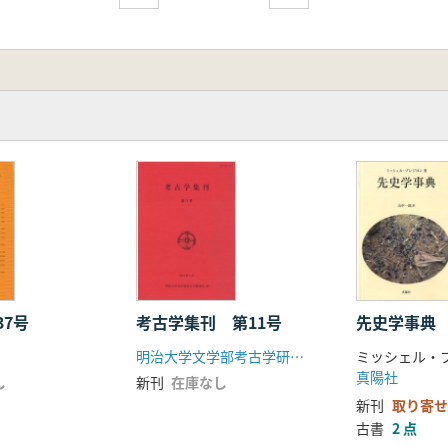
37号
考古学集刊 第11号
先史学事典
明治大学文学部考古学研究室
真陽社
し
新刊
在庫なし
新刊
取り寄せ
古書
2 点