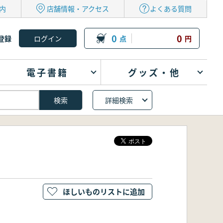
内
店舗情報・アクセス
よくある質問
0
0
登録
点
円
電子書籍
グッズ・他
詳細検索
ほしいものリストに追加