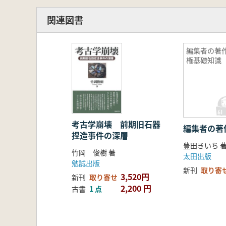
関連図書
編集者の著
権基礎知識
考古学崩壊 前期旧石器
編集者の著
捏造事件の深層
豊田きいち 
竹岡 俊樹 著
太田出版
勉誠出版
新刊
取り寄
3,520円
新刊
取り寄せ
2,200 円
古書
1 点