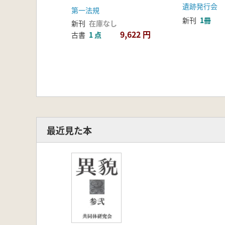
工漁具(補遺
遺跡発行会
第一法規
新刊
1冊
新刊
在庫なし
9,622 円
古書
1 点
最近見た本