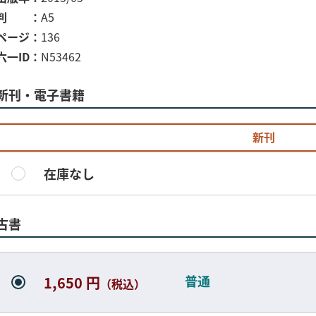
判
A5
ページ
136
六一ID
N53462
新刊・電子書籍
新刊
在庫なし
古書
普通
1,650 円
（税込）