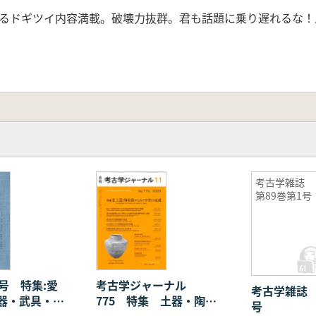
るドギツイ内容満載。破壊力抜群。君も話題に乗り遅れるな！
考古学雑誌
第89巻第1号
号 特集:愛
考古学ジャーナル
考古学雑誌 
器・武具・農
775 特集 土器・陶磁
号