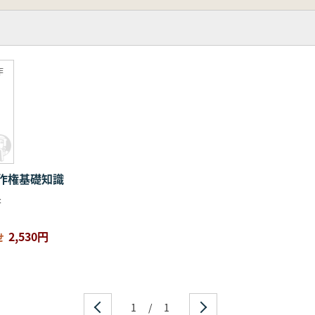
作
作権基礎知識
著
2,530円
せ
1
/
1