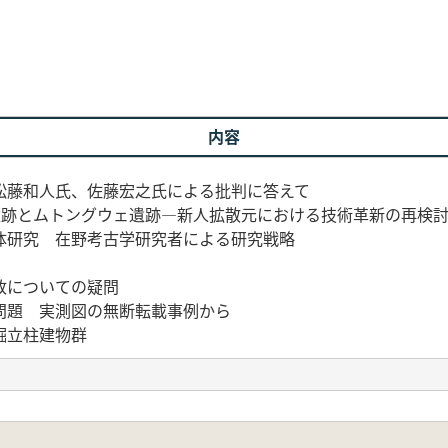
内容
松藤和人氏、佐藤宏之氏による批判に答えて
遺跡とムトングウェ遺跡―新人拡散元における技術革新の再検
体研究 在野考古学研究者による研究戦略
政についての疑問
問題 実測図の無断転載事例から
掘立柱建物群