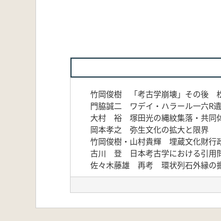
竹岡俊樹 「考古学崩壊」その後 
門脇誠二 ワデイ・ハラール一六R
大村 裕 塚田光の縄紋集落・共同
岡本孝之 弥生文化の拡大と限界
竹岡俊樹・山村貴輝 埋蔵文化財行
古川 登 日本考古学における引用
佐々木藤雄 再考 環状列石外縁の