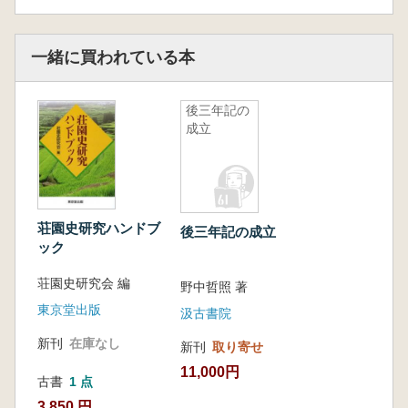
一緒に買われている本
後三年記の
成立
荘園史研究ハンドブ
後三年記の成立
ック
荘園史研究会 編
野中哲照 著
東京堂出版
汲古書院
新刊
在庫なし
新刊
取り寄せ
11,000円
古書
1 点
3,850 円