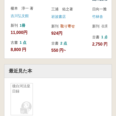
榎本 淳一 著
三浦 佑之著
日向一雅 編
吉川弘文館
岩波書店
竹林舎
新刊
1冊
新刊
取り寄せ
新刊
在庫なし
11,000円
924円
古書
1 点
古書
1 点
古書
2 点
2,750 円
8,800 円
550 円~
最近見た本
後白河法皇
日録