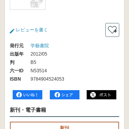
レビューを書く
＋
発行元
学藝書院
出版年
2012/05
判
B5
六一ID
N53514
ISBN
9784904524053
新刊・電子書籍
新刊