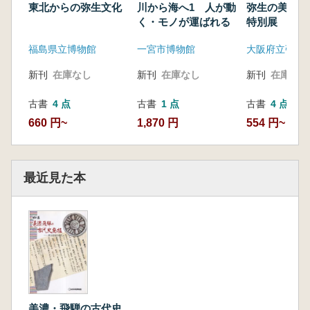
東北からの弥生文化
川から海へ1 人が動
弥生の美 開
く・モノが運ばれる
特別展
福島県立博物館
一宮市博物館
新刊
在庫なし
新刊
在庫なし
新刊
在庫なし
古書
4 点
古書
1 点
古書
4 点
660 円~
1,870 円
554 円~
最近見た本
美濃・飛騨の古代史