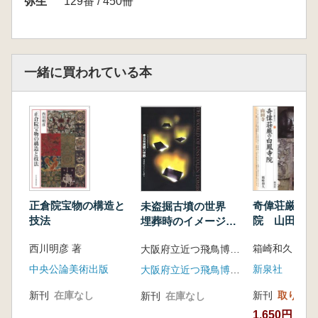
弥生
129番 / 450冊
一緒に買われている本
正倉院宝物の構造と
奇偉荘厳の白
未盗掘古墳の世界
技法
院 山田寺
埋葬時のイメージを
探る
西川明彦 著
箱崎和久 著
大阪府立近つ飛鳥博物館 編
中央公論美術出版
新泉社
大阪府立近つ飛鳥博物館
新刊
在庫なし
新刊
取り寄せ
新刊
在庫なし
1,650円