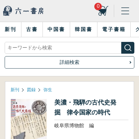
0
新刊
古書
中国書
韓国書
電子書籍
詳細検索
新刊
図録
弥生
美濃・飛騨の古代史発
掘 律令国家の時代
岐阜県博物館 編