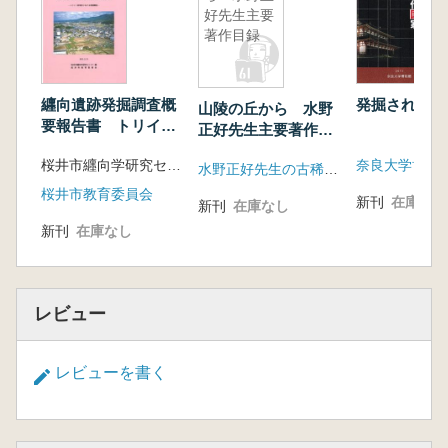
好先生主要
著作目録
纒向遺跡発掘調査概
発掘された古
山陵の丘から 水野
要報告書 トリイノ
正好先生主要著作目
前地区における発掘
録
桜井市纒向学研究センター 編
奈良大学博物
調査
水野正好先生の古稀をお祝いする会事務局
桜井市教育委員会
新刊
在庫なし
新刊
在庫なし
新刊
在庫なし
レビュー
レビューを書く