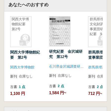
あなたへのおすすめ
関西大学博
群馬県埋蔵
物館紀要
文化財調査
第2号
事業団研究
紀要 9
研究紀要 金沢城研
関西大学博物館紀
群馬県埋蔵文
究 第12号
要 第2号
査事業団研究
石川県金沢城調査研究所
関西大学博物館
新刊
在庫なし
新刊
在庫なし
新刊
在庫なし
古書
2 点
古書
1 点
古書
2 点
1,584 円~
1,100 円
712 円~