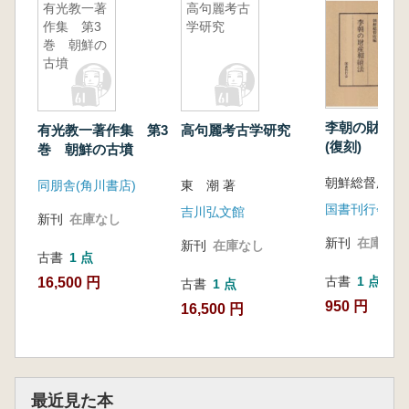
有光教一著
高句麗考古
作集 第3
学研究
巻 朝鮮の
古墳
李朝の財産
有光教一著作集 第3
高句麗考古学研究
(復刻)
巻 朝鮮の古墳
朝鮮総督府 
同朋舎(角川書店)
東 潮 著
国書刊行会
吉川弘文館
新刊
在庫なし
新刊
在庫なし
新刊
在庫なし
古書
1 点
古書
1 点
16,500 円
古書
1 点
950 円
16,500 円
最近見た本