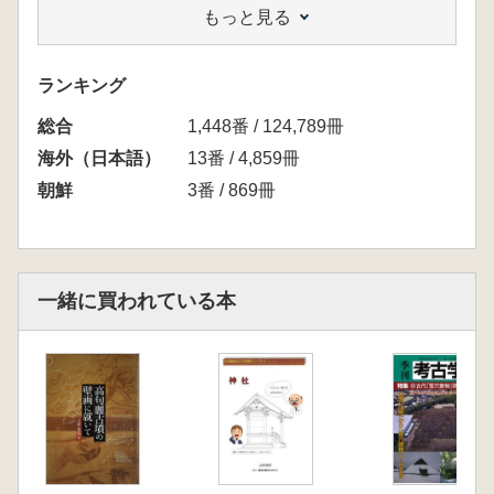
もっと見る
第3章 高句麗瓦の編年
第1節 高句麗瓦縞年研究史
第2節 平壌地域の高句麗瓦編年
ランキング
第3節 集安地域の高句麗瓦編年
総合
第4節 高句麗瓦の編年
1,448番 / 124,789冊
第4章 高句麗都城関係遺跡の検討
海外（日本語）
13番 / 4,859冊
第1節 桓仁地域の都城関係遺跡
朝鮮
3番 / 869冊
第2節 集安地域の都城関係遺跡
第3節 平壌地域の都城関係遺跡
終章 結語
一緒に買われている本