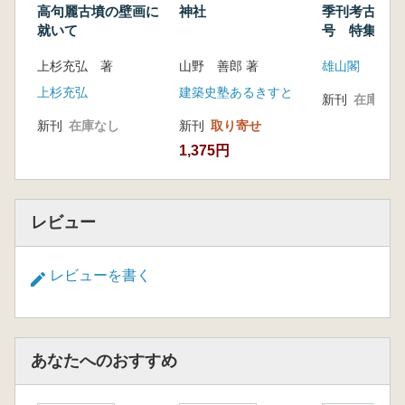
高句麗古墳の壁画に
神社
季刊考古学 第
就いて
号 特集:古
建物」研究の
上杉充弘 著
山野 善郎 著
雄山閣
上杉充弘
建築史塾あるきすと
新刊
在庫なし
新刊
在庫なし
新刊
取り寄せ
1,375円
レビュー
レビューを書く
あなたへのおすすめ