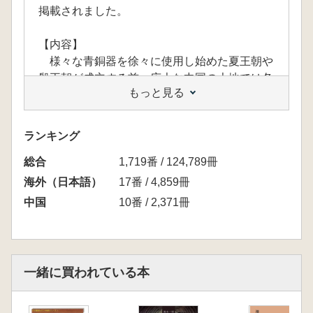
掲載されました。
【内容】
様々な青銅器を徐々に使用し始めた夏王朝や
殷王朝が成立する前、広大な中国の大地では各
もっと見る
地で多様な物質文化をもった人々が存在した。
この8000年以上も続いた新石器時代にも、地
域間で活発な交流が行われ、物質文化は不断の
ランキング
変化を遂げてきた。
総合
本書では、のちの夏王朝や殷王朝など初期王
1,719番 / 124,789冊
朝を理解するうえでも重要となる環太行山脈地
海外（日本語）
17番 / 4,859冊
区を中心として、土器からその新石器時代にお
中国
10番 / 2,371冊
ける交流と変遷を明らかにする。いかなる地域
間関係の中で環太行山脈地区に近似した文化要
素が広がり、初期王朝出現の礎を築くのか。そ
して、その背景にはどのような要因を読み取る
一緒に買われている本
ことができるのか。中国新石器時代を俯瞰しな
がらも詳細な分析で、これらの問題を明らかに
していく。(早稲田大学博士論文に加筆刊行)