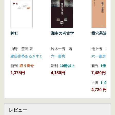
神社
湘南の考古学
横穴墓論攷
山野 善郎 著
鈴木一男 著
池上悟 著
建築史塾あるきすと
六一書房
六一書房
新刊
取り寄せ
新刊
10冊以上
新刊
1冊
1,375円
4,180円
7,480円
古書
1 点
4,730 円
レビュー