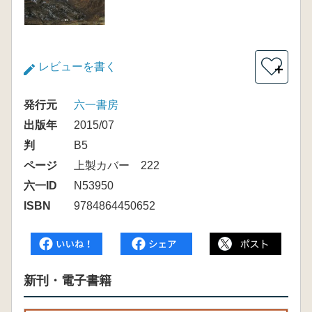
レビューを書く
＋
発行元
六一書房
出版年
2015/07
判
B5
ページ
上製カバー 222
六一ID
N53950
ISBN
9784864450652
新刊・電子書籍