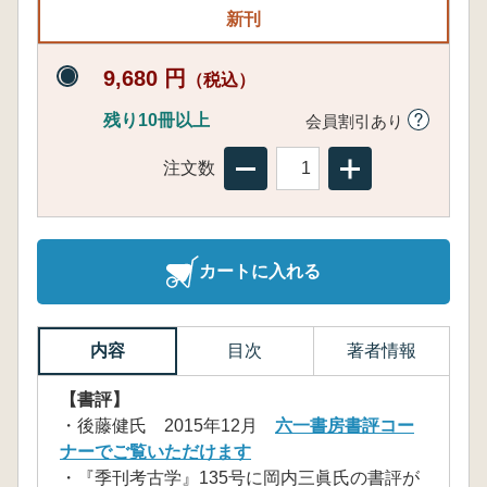
新刊
9,680 円
（税込）
残り10冊以上
会員割引あり
注文数
カートに入れる
内容
目次
著者情報
【書評】
・後藤健氏 2015年12月
六一書房書評コー
ナーでご覧いただけます
・『季刊考古学』135号に岡内三眞氏の書評が