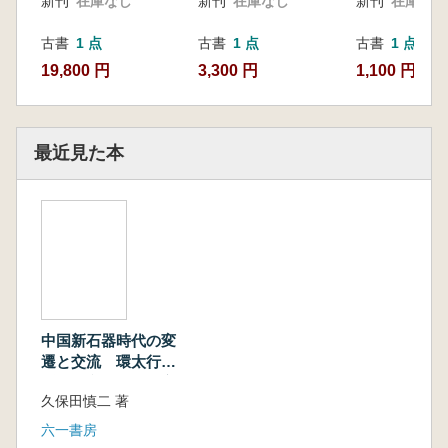
新刊
在庫なし
新刊
在庫なし
新刊
在庫なし
古書
1 点
古書
1 点
古書
1 点
19,800 円
3,300 円
1,100 円
最近見た本
中国新石器時代の変
遷と交流 環太行山
脈地区文化圏の成立
久保田慎二 著
とその背景
六一書房