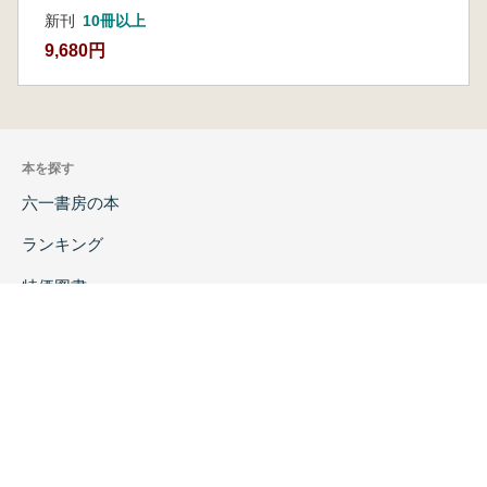
新刊
10冊以上
9,680円
本を探す
六一書房の本
ランキング
特価図書
特集
書店様へ
著者ログイン
会社案内