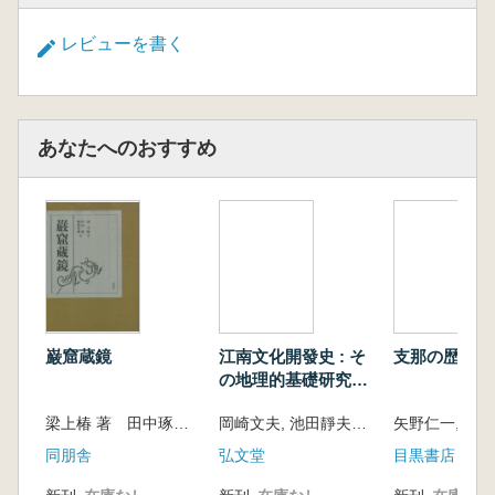
レビューを書く
あなたへのおすすめ
巌窟蔵鏡
江南文化開發史 : そ
支那の歴史と
の地理的基礎研究
(再版)
梁上椿 著 田中琢 岡村秀典 訳
岡崎文夫, 池田靜夫 著
同朋舎
弘文堂
目黒書店