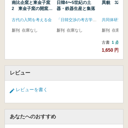
南比企窯と東金子窯
日韓4〜5世紀の土
異貌 32号
2 東金子窯の開窯と
器・鉄器生産と集落
9世紀の編年
古代の入間を考える会
「日韓交渉の考古学 古墳時代」研究会
共同体研究会
新刊
在庫なし
新刊
在庫なし
新刊
在庫なし
古書
1 点
1,650 円
レビュー
レビューを書く
あなたへのおすすめ