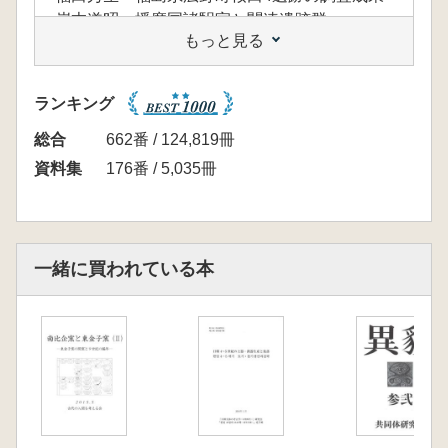
岸本道昭 播磨国諸駅家と関連遺跡群
もっと見る
鈴木敏則 伊場遺跡群と古代交通―複合遺跡の
なかの駅家―
渡辺晃宏 出土文字資料から伊場遺跡群を考え
ランキング
る―駅家と出土文字資料―
鐘江宏之 地方官衙研究の歴史と現状―複合遺
総合
662番 / 124,819冊
跡の中の駅家を考えるために―
資料集
176番 / 5,035冊
一緒に買われている本