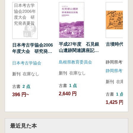
日本考古学
協会2006年
度大会 研
究発表要旨
平成27年度 石見銀
古墳時代の集
日本考古学協会2006
山遺跡関連講座記録
年度大会 研究発表
集
要旨
島根県教育委員会
日本考古学協会
静岡県考古学
新刊
在庫なし
新刊
在庫なし
新刊
在庫なし
古書
1 点
古書
2 点
2,640 円
古書
1 点
396 円~
1,425 円
最近見た本