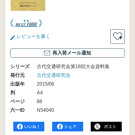
レビューを書く
＋
再入荷メール通知
シリーズ
古代交通研究会第18回大会資料集
発行元
古代交通研究会
出版年
2015/06
判
A4
ページ
88
六一ID
N54040