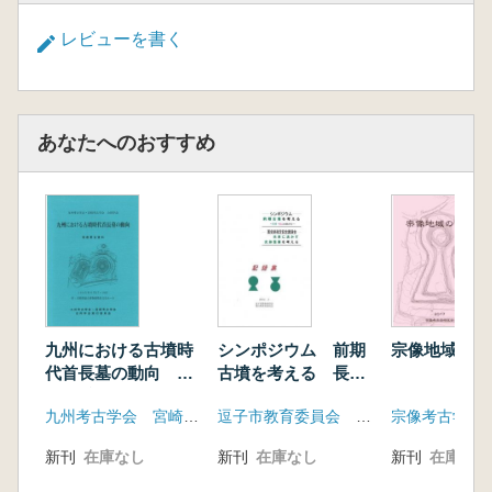
レビューを書く
あなたへのおすすめ
九州における古墳時
シンポジウム 前期
宗像地域の古
代首長墓の動向 発
古墳を考える 長
表要旨資料
柄・桜山の地から
九州考古学会 宮崎考古学会
逗子市教育委員会 葉山町教育委員会
記録集
新刊
在庫なし
新刊
在庫なし
新刊
在庫なし