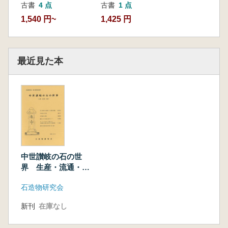
古書
4 点
古書
1 点
1,540 円~
1,425 円
最近見た本
中世讃岐の石の世
界 生産・流通・信
仰
石造物研究会
新刊
在庫なし