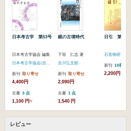
日本考古学 第53号
鏡の古墳時代
日引 第13号
日本考古学協会 編集
下垣 仁志 著
石造物研究会
日本考古学協会(吉川弘文館)
吉川弘文館
新刊
10冊以
2,200円
新刊
取り寄せ
新刊
取り寄せ
4,400円
2,090円
古書
3 点
古書
1 点
1,100 円~
1,540 円
レビュー