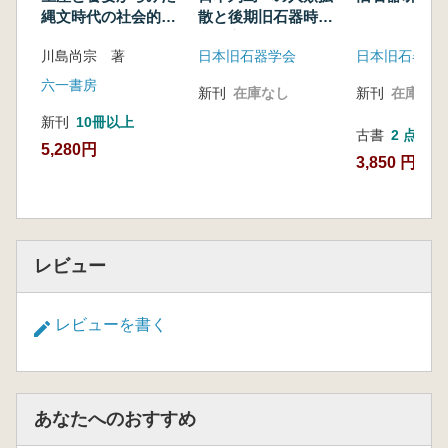
研究企画委員会 芝康次郎 趣旨説明
縄文時代の社会的複
散と後期旧石器時代
吉川昌伸 更新世末から完新世初頭のおける東
雑化
の成立を考える
川島尚宗 著
日本旧石器学会
日本旧石器学
北日本の環境
佐久間光平 石器群の種類と年代・東北地方
六一書房
新刊
在庫なし
新刊
在庫なし
(～細石刃石器群)
新刊
10冊以上
川口潤 石器群の種類と年代・東北地方(縄文
古書
2 点
5,280円
時代草創期)
3,850 円~
赤井文人 石器群の種類と年代・北海道地方
仲田大人 石器群の種類と年代・関東地方
加藤学 石器群の種類と年代・中部地方北部
沢田敦 遺跡構造から見た後期更新世末の東北
レビュー
日本
レビューを書く
あなたへのおすすめ