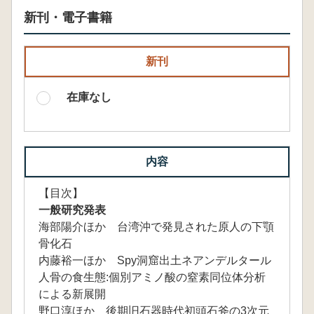
新刊・電子書籍
新刊
在庫なし
内容
【目次】
一般研究発表
海部陽介ほか 台湾沖で発見された原人の下顎
骨化石
内藤裕一ほか Spy洞窟出土ネアンデルタール
人骨の食生態:個別アミノ酸の窒素同位体分析
による新展開
野口淳ほか 後期旧石器時代初頭石斧の3次元