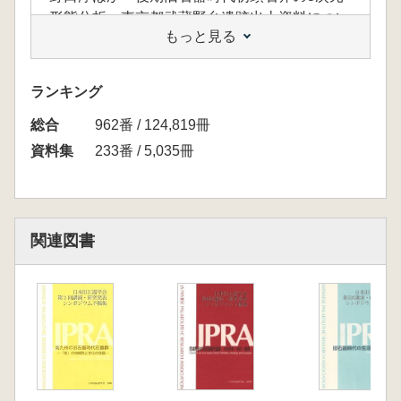
形態分析―東京都武蔵野台遺跡出土資料につい
もっと見る
て―
高倉純 「細石刃」剥離技術をどのように定義
すべきか
ランキング
大塚宜明ほか 滋賀県大津市真野遺跡出土の細
総合
石刃石器群関連資料について
962番 / 124,819冊
橋詰潤 環太平洋地域における有茎尖頭器研究
資料集
233番 / 5,035冊
について
ポスターセッション
鹿又喜隆 長崎県福井洞穴の細石刃製作技術と
土器編年
関連図書
越知睦和ほか 別府湾沿岸地域における旧石器
時代の様相と編年的予察
熊谷亮介 石器横断面の分析手法に関する問題
提起と改案―山形県の後期旧石器時代の資料か
ら―
山岡拓也 台形様石器の投射・刺突実験
杉原保幸ほか 長野県木崎湖畔小丸山ロームの