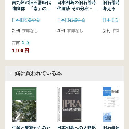
生成時期とその「石器」群について
南九州の旧石器時代
日本列島の旧石器時
旧石器時代の
中村由克 東日本における緑色凝灰岩製石斧を
遺跡群 「南」の地
代遺跡-その分布・年
考える
域性と文化の交錯
代・環境-
持つ遺跡群
日本旧石器学会
日本旧石器学会
日本旧石器学
村椿篤史ほか 山形県高倉山遺跡における遺跡
形成過程の検討
新刊
在庫なし
新刊
在庫なし
新刊
在庫なし
及川穣ほか 島根県隠岐諸島島後における黒曜
石原産地の踏査報告
古書
1 点
芝康次郎ほか 佐賀県伊万里市腰岳黒曜石原産
1,100 円
地の分布と元素分析結果
岩瀬彬ほか 岩手県大渡2遺跡の後期旧石器時
代資料を対象とした石器使用痕分析(予報)
一緒に買われている本
菊地強一ほか 金取遺跡の斧形石器をAPA
KOREAで展示―大型重量石器に対する海外研
究者のコメント―
門脇誠二 ムトングウェ遺跡における背付き細
石器技術:アフリカMSA/LSA移行期における技
術変化の考察
シンポジウム 更新世末における東北日本の環
境変動と人類活動
生産と饗宴からみた
日本列島への人類拡
旧石器研究 