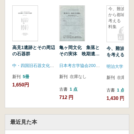
今、難波宮
から都城を
考える 資
料集
高見1遺跡とその周辺
亀ヶ岡文化 集落と
今、難波宮か
の石器群
その実体 晩期遺構
を考える 資
集成2(秋田県、宮城
中・四国旧石器文化談話会
日本考古学協会2001年度盛岡大会実行委員会
県、山形県、福島
県、新潟県)
新刊
5冊
新刊
在庫なし
新刊
在庫なし
1,650円
古書
1 点
古書
1 点
712 円
1,430 円
最近見た本