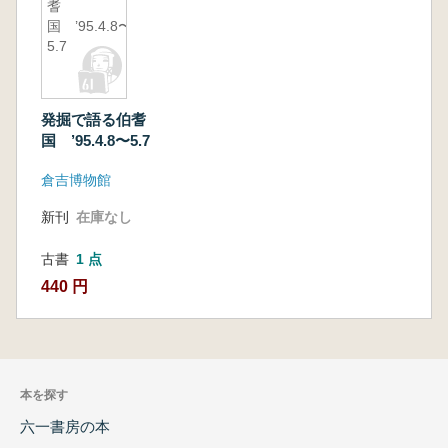
耆
国 ’95.4.8〜
5.7
発掘で語る伯耆
国 ’95.4.8〜5.7
倉吉博物館
新刊
在庫なし
古書
1 点
440 円
本を探す
六一書房の本