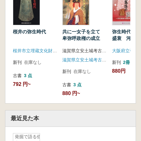
桜井の弥生時代
共に一女子を立て
弥生時代巨大
卑弥呼政権の成立
盛衰 河内地
査成果から
桜井市立埋蔵文化財センター
滋賀県立安土城考古博物館 編
滋賀県立安土城考古博物館
新刊
在庫なし
新刊
2冊
880円
新刊
在庫なし
古書
3 点
792 円~
古書
3 点
880 円~
最近見た本
発掘で語る伯