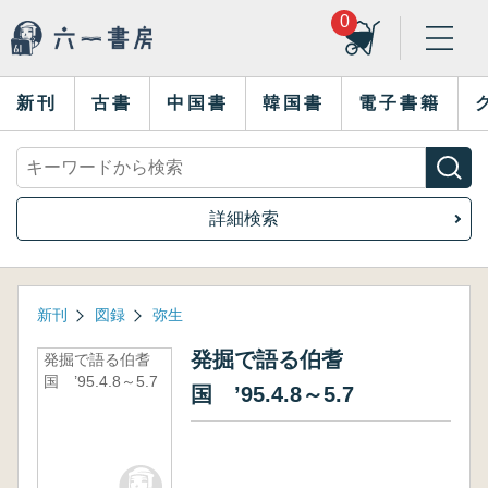
0
新刊
古書
中国書
韓国書
電子書籍
詳細検索
新刊
図録
弥生
発掘で語る伯耆
発掘で語る伯耆
国 ’95.4.8～5.7
国 ’95.4.8～5.7