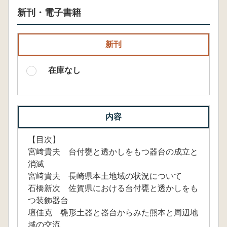
新刊・電子書籍
新刊
在庫なし
内容
【目次】
宮﨑貴夫 台付甕と透かしをもつ器台の成立と
消滅
宮﨑貴夫 長崎県本土地域の状況について
石橋新次 佐賀県における台付甕と透かしをも
つ装飾器台
壇佳克 甕形土器と器台からみた熊本と周辺地
域の交流