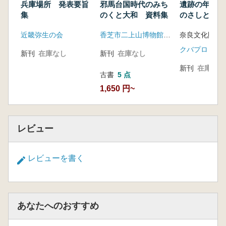
兵庫場所 発表要旨
邪馬台国時代のみち
遺跡の年代を
集
のくと大和 資料集
のさしと奈文
近畿弥生の会
香芝市二上山博物館友の会「ふたかみ史遊会」
クバプロ
新刊
在庫なし
新刊
在庫なし
新刊
在庫なし
古書
5 点
1,650 円~
レビュー
レビューを書く
あなたへのおすすめ