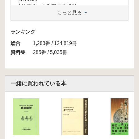
上田龍児 福岡県下の状況
もっと見る
中村直子・吉本美咲 鹿児島県域の台付甕と器
台
河野裕次・桒畑光博 宮崎県地域の状況につい
ランキング
て
総合
坪根伸也 大分県地域の状況について
1,283番 / 124,819冊
田崎博之 「台付甕」と「透かしをもつ器台」
資料集
285番 / 5,035冊
めぐる東からの視点
一緒に買われている本