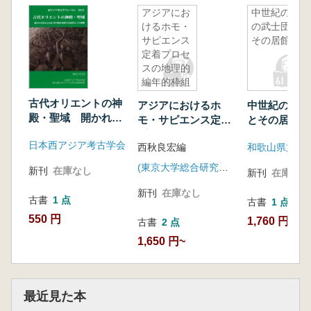
アジアにお
中世紀の国
けるホモ・
の武士団と
サピエンス
その居館
定着プロセ
スの地理的
編年的枠組
み構築1
古代オリエントの神
アジアにおけるホ
中世紀の国の
殿・聖域 開かれる
モ・サピエンス定着
とその居館
異次元の扉、時空間
プロセスの地理的編
日本西アジア考古学会
を変換する装置とし
西秋良宏編
年的枠組み構築1
ての神殿
(東京大学総合研究博物館)
新刊
在庫なし
新刊
在庫なし
新刊
在庫なし
古書
1 点
古書
1 点
550 円
1,760 円
古書
2 点
1,650 円~
最近見た本