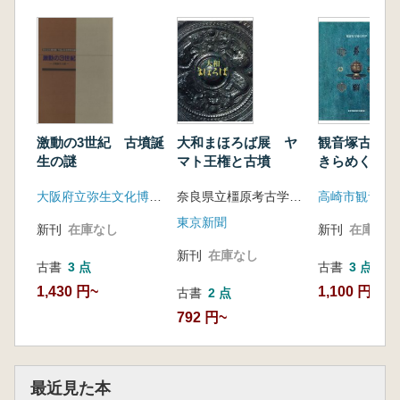
激動の3世紀 古墳誕
大和まほろば展 ヤ
観音塚古墳
生の謎
マト王権と古墳
きらめく大刀
具、装身具
大阪府立弥生文化博物館
奈良県立橿原考古学研究所附属博物館
東京新聞
新刊
在庫なし
新刊
在庫なし
新刊
在庫なし
古書
3 点
古書
3 点
1,430 円~
1,100 円~
古書
2 点
792 円~
最近見た本