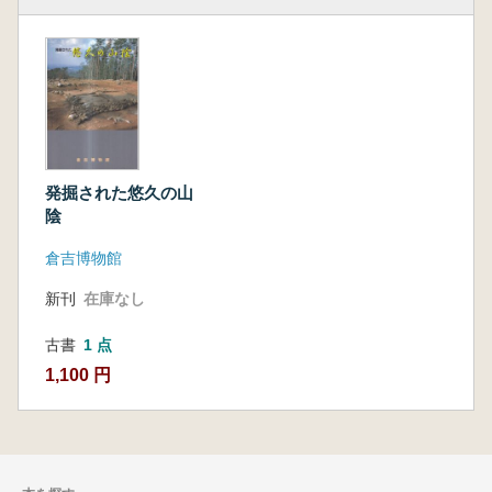
発掘された悠久の山
陰
倉吉博物館
新刊
在庫なし
古書
1 点
1,100 円