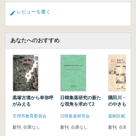
レビューを書く
あなたへのおすすめ
隅田川・江戸
日韓集落研究の新た
黒塚古墳から卑弥呼
のやきもの
な視角を求めて2
がみえる
日韓集落研究会
天理市教育委員会
新刊
在庫なし
新刊
在庫なし
新刊
在庫なし