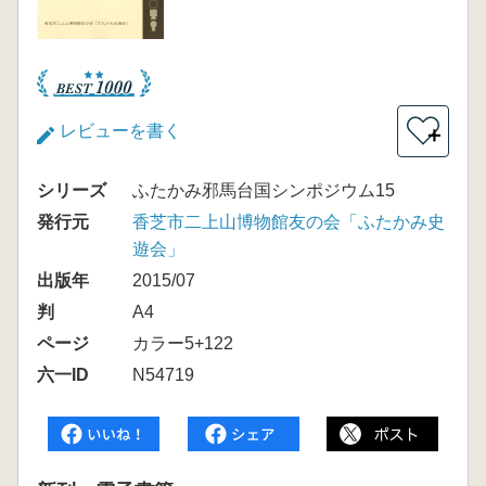
レビューを書く
＋
シリーズ
ふたかみ邪馬台国シンポジウム15
発行元
香芝市二上山博物館友の会「ふたかみ史
遊会」
出版年
2015/07
判
A4
ページ
カラー5+122
六一ID
N54719