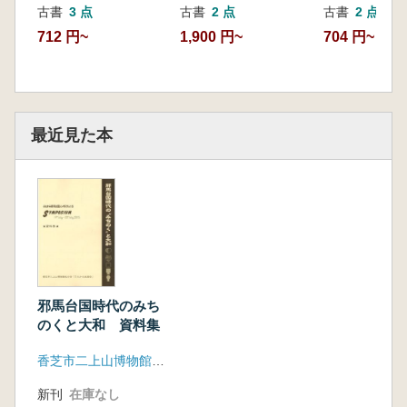
古書
2 点
古書
2 点
古書
3 点
704 円~
1,900 円~
712 円~
最近見た本
邪馬台国時代のみち
のくと大和 資料集
香芝市二上山博物館友の会「ふたかみ史遊会」
新刊
在庫なし