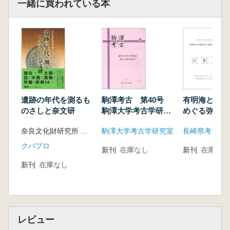
一緒に買われている本
遺跡の年代を測るも
駒澤考古 第40号
有明海とその
のさしと奈文研
駒澤大学考古学研究
めぐる弥生時
室創立50周年記念号
流
奈良文化財研究所 編 松村恵司 難波洋三 他著
駒澤大学考古学研究室
クバプロ
新刊
在庫なし
新刊
在庫なし
新刊
在庫なし
レビュー