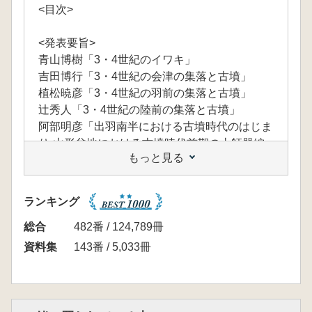
<目次>
<発表要旨>
青山博樹「3・4世紀のイワキ」
吉田博行「3・4世紀の会津の集落と古墳」
植松暁彦「3・4世紀の羽前の集落と古墳」
辻秀人「3・4世紀の陸前の集落と古墳」
阿部明彦「出羽南半における古墳時代のはじま
り-山形盆地における古墳時代前期の土師器編
もっと見る
年-」
赤塚次郎「3・4世紀、東北南部と東海系文化」
石野博信「近畿から見た3・4世紀の東国-土器
ランキング
と居館と古墳-」
<特別寄稿>
総合
482番 / 124,789冊
柳沼賢治「大廓式土器からみた関東北の地域間
資料集
143番 / 5,033冊
関係」
芳賀英美「新金沼遺跡」