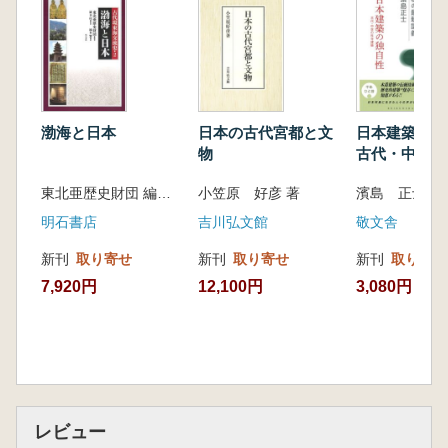
4.法隆寺金堂阿弥陀仏坐像台座に描かれた高
麗使臣図 李成市
コラム 泉屋博古館所蔵使臣図 千田剛道
5.若草伽藍と上淀廃寺で出土した壁画片 林
碩奎
渤海と日本
日本の古代宮都と文
日本建築の
6.三国の瓦と日本の瓦 千田剛道
物
古代・中世の
コラム 日帝時代平壌と集安一帯の遺跡調
築
査と現状 千田剛道
東北亜歴史財団 編著 羅幸柱 監訳 橋本繁 訳
小笠原 好彦 著
濱島 正士 著
明石書店
吉川弘文館
敬文舎
新刊
取り寄せ
新刊
取り寄せ
新刊
取り寄せ
7,920円
12,100円
3,080円
レビュー