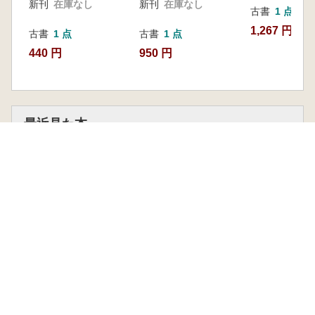
新刊
在庫なし
新刊
在庫なし
古書
1 点
1,267 円
古書
1 点
古書
1 点
440 円
950 円
最近見た本
高句麗と倭
東北亜歴史財団 編著 羅幸柱 監訳 橋本繁 訳