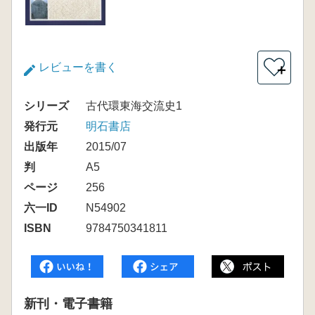
レビューを書く
＋
シリーズ
古代環東海交流史1
発行元
明石書店
出版年
2015/07
判
A5
ページ
256
六一ID
N54902
ISBN
9784750341811
新刊・電子書籍