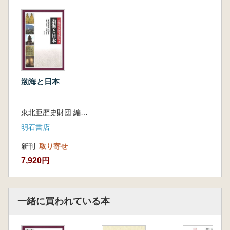
第2章 経路と往来の痕跡
1.東海航路の由来と経路 尹載云
コラム 百済経由の経路 井上直樹
2.環東海交流史における加賀の役割 小嶋芳
孝
3.百済遺民・高句麗遺民と倭・日本 井上直
樹
渤海と日本
コラム 高句麗との交渉・実務を担当した
人物 井上直樹
東北亜歴史財団 編著 羅幸柱 監訳 橋本繁 訳
4.高句麗移民の痕跡――史跡 高麗寺跡の発掘
調査成果から 中島正
明石書店
コラム 南山城――高句麗人の末裔とその
新刊
取り寄せ
活動 井上直樹
7,920円
第3章 文化の交流と淵源
1.高句麗と古代日本の建築 李康根
コラム 高句麗僧・恵慈 林碩奎
2.高句麗が贈った金と飛鳥寺金銅仏 千田剛
一緒に買われている本
道
3.高松塚・キトラ古墳の壁画 千田剛道