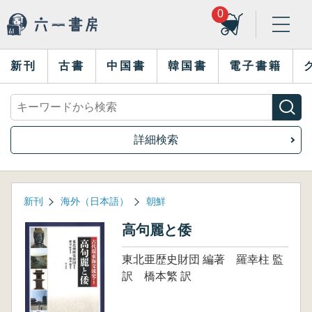
0
新刊
古書
中国書
韓国書
電子書籍
詳細検索
新刊
海外（日本語）
朝鮮
高句麗と倭
東北亜歴史財団 編著 羅幸柱 監
訳 橋本繁 訳