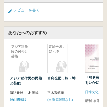
レビューを書く
あなたへのおすすめ
アジア稲作
青邱全図 :
民の民俗と
乾・坤
芸能
「歴史家はい
アジア稲作民の民俗
青邱全図 : 乾・坤
をいかに語る
と芸能
か」
日韓文化交流
諏訪春雄, 川村湊編
平木實解題
雄山閣出版
(出版者記載なし)
新刊
在庫なし