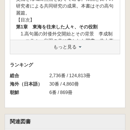
研究者による共同研究の成果。本書はその高句
麗篇。
【目次】
第1章 東海を往来した人々、その役割
1.高句麗の対倭外交開始とその背景 李成制
コラム 烏羽の表に書かれた国書 井上直
もっと見る
樹
2.高句麗の対倭外交と両国関係の推移 李成
制
ランキング
コラム 第一回使節団の悲劇572～573
総合
年 井上直樹
2,736番 / 124,813冊
コラム 東海航路――高句麗と百済の関
海外（日本語）
30番 / 4,860冊
係 李成制
朝鮮
6番 / 869冊
3.高句麗僧・慧慈と聖徳太子 李成市
コラム 日出処と日没処 李成市
4.高句麗と唐の対立と倭 田中俊明
コラム 裵世清と高表仁 李成制
関連図書
コラム 学問僧・鞍作得志 李成制