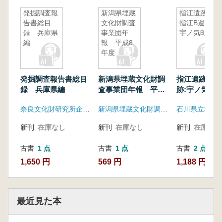
発掘調査報
新潟県埋蔵
指江遺跡
告書総目
文化財調査
指江B遺跡:
録 兵庫県
事業団年
宇ノ気町
編
報 平成8
年度
発掘調査報告書総目
新潟県埋蔵文化財調
指江遺跡 指
録 兵庫県編
査事業団年報 平成8
跡:宇ノ気町
年度
奈良文化財研究所企画調整部文化財情報研究室
新潟県埋蔵文化財調査事業団
新刊
在庫なし
新刊
在庫なし
新刊
在庫なし
古書
1 点
古書
1 点
古書
2 点
1,650 円
569 円
1,188 円~
最近見た本