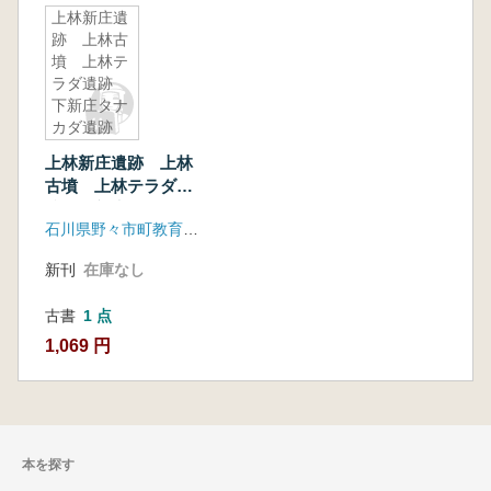
上林新庄遺
跡 上林古
墳 上林テ
ラダ遺跡
下新庄タナ
カダ遺跡
上林新庄遺跡 上林
古墳 上林テラダ遺
跡 下新庄タナカダ
石川県野々市町教育委員会
遺跡
新刊
在庫なし
古書
1 点
1,069 円
本を探す