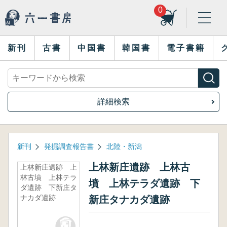
0
新刊
古書
中国書
韓国書
電子書籍
詳細検索
新刊
発掘調査報告書
北陸・新潟
上林新庄遺跡 上林古
上林新庄遺跡 上
林古墳 上林テラ
墳 上林テラダ遺跡 下
ダ遺跡 下新庄タ
ナカダ遺跡
新庄タナカダ遺跡