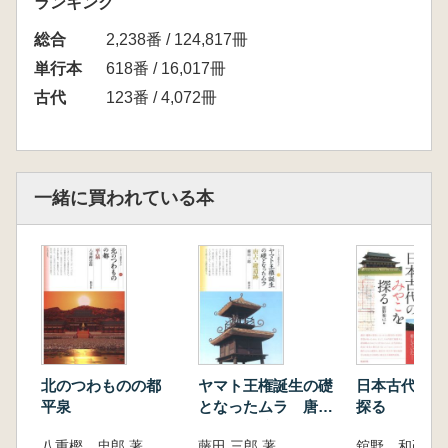
ランキング
総合
2,238番 / 124,817冊
単行本
618番 / 16,017冊
古代
123番 / 4,072冊
一緒に買われている本
北のつわものの都
ヤマト王権誕生の礎
日本古代のみ
平泉
となったムラ 唐
探る
古・鍵遺跡
八重樫 忠郎 著
藤田 三郎 著
舘野 和己 編