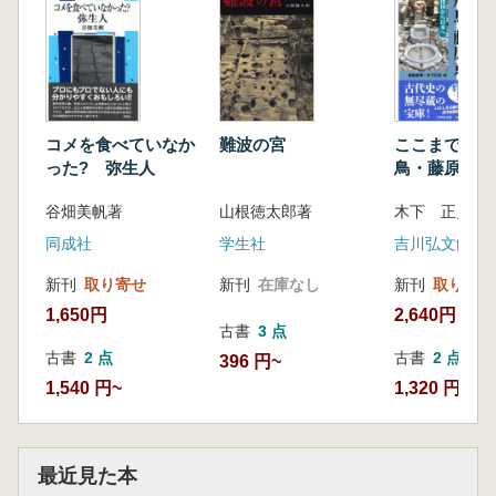
コメを食べていなか
難波の宮
ここまでわか
った? 弥生人
鳥・藤原京 
ら日本へ
谷畑美帆著
山根徳太郎著
同成社
学生社
吉川弘文館
新刊
取り寄せ
新刊
在庫なし
新刊
取り寄せ
1,650円
2,640円
古書
3 点
古書
2 点
古書
2 点
396 円~
1,540 円~
1,320 円~
最近見た本