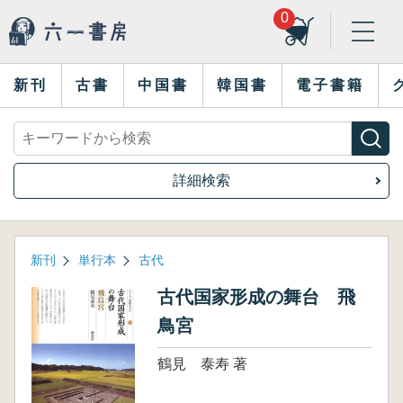
0
新刊
古書
中国書
韓国書
電子書籍
詳細検索
新刊
単行本
古代
古代国家形成の舞台 飛
鳥宮
鶴見 泰寿 著