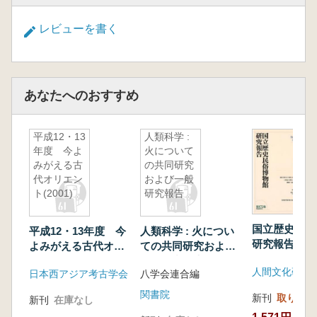
第二弾であり、大阪府立弥生文化博物館との共
同研究によって、『日本の古代米』の執筆者で
レビューを書く
ある佐藤敏也氏が長年にわたって収集されたイ
ネ種子標本の全体像を解明するとともに、学史
的に著名な39遺跡約3,600粒のイネ種子の分析
データを公開するものである。本書が稲作農耕
あなたへのおすすめ
社会の基盤となるイネ品種の選抜過程を明らか
にするための基礎資料となることが期待され
平成12・13
人類科学 :
る。
年度 今よ
火について
【目次】
みがえる古
の共同研究
例言
代オリエン
および一般
ト(2001)
研究報告
目次
挿図目次・表目次・写真目次
国立歴史民俗
第1章 調査の経緯と目的
平成12・13年度 今
人類科学 : 火につい
研究報告 第1
よみがえる古代オリ
ての共同研究および
第2章 調査の経過と視点
エント(2001)
一般研究報告
第3章 調査体制と方法
日本西アジア考古学会
八学会連合編
第4章 佐藤敏也氏収集出土米について
関書院
新刊
取り寄せ
第1節 【特別寄稿】「米粒有声」古代米研
新刊
在庫なし
究50年―佐藤敏也先生訪問記と追想―