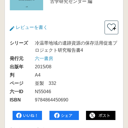
古学研究センター 編
レビューを書く
＋
シリーズ
冷温帯地域の遺跡資源の保存活用促進プ
ロジェクト研究報告書4
発行元
六一書房
出版年
2015/08
判
A4
ページ
並製 332
六一ID
N55046
ISBN
9784864450690