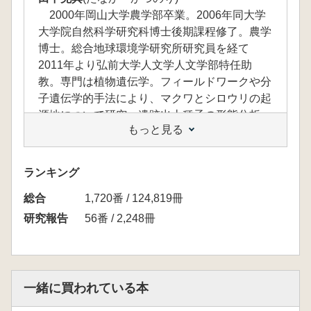
2000年岡山大学農学部卒業。2006年同大学
大学院自然科学研究科博士後期課程修了。農学
博士。総合地球環境学研究所研究員を経て
2011年より弘前大学人文学人文学部特任助
教。専門は植物遺伝学。フィールドワークや分
子遺伝学的手法により、マクワとシロウリの起
源地について研究。遺跡出土種子の形態分析・
もっと見る
DNA分析に基づいて、日本におけるイネの展
開について研究。主な著書は『イネの歴史を探
る(佐藤洋一郎・赤坂憲雄編)』(玉川大学出版
ランキング
部)ほか。
総合
佐藤洋一郎
1,720番 / 124,819冊
(さとう よういちろう)
1979年京都大学大学院農学研究科修士課程
研究報告
56番 / 2,248冊
修了。農学博士。国立遺伝学研究所助手、静岡
大学農学部助教授、総合地球環境学研究所副所
長を経て、現在、人間文化研究機構理事。専攻
は植物遺伝学。遺伝学の立場から日本における
一緒に買われている本
「ジャポニカイネの二元説」を論じる。主な著