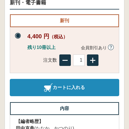
新刊・電子書籍
新刊
4,400 円
（税込）
残り10冊以上
会員割引あり
注文数
カートに入れる
内容
【編者略歴】
田中克典
(たなか かつのり)