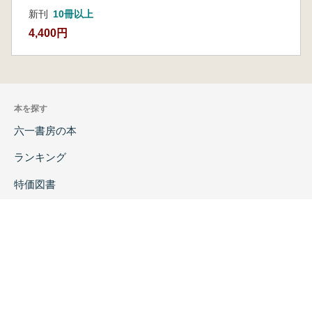
第6章 関東地方
新刊
10冊以上
第1節 小角田前遺跡(群馬県)
4,400円
第2節 舞台D遺跡(群馬県)
第3節 若葉台遺跡(埼玉県)
第4節 芳賀輪遺跡(千葉県)
第5節 早瀬前遺跡(東京都)
第6節 霞台遺跡群(東京都)
本を探す
第7節 神谷原遺跡(東京都)
六一書房の本
第8節 八王子城跡(東京都)
第7章 東海・近畿地方
ランキング
第1節 伊場遺跡(静岡県)
特価図書
第2節 大中の湖南(芦刈)遺跡(滋賀県)
第3節 芝谷遺跡(大阪府)
特集
第4節 若江北遺跡(大阪府)
第5節 亀井遺跡(大阪府)
書店様へ
第6節 池上曽根遺跡(大阪府)
著者ログイン
第7節 伊丹城(有岡城)跡(兵庫県)
第8節 平城宮跡(奈良県)
会社案内
第9節 唐古・鍵遺跡(奈良県)