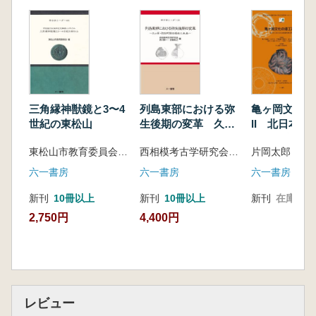
書は『DNAが語る稲作文明』(日本放送出版協
会)、『イネの日本史』(角川選書)ほか、
上條信彦
(かみじょう のぶひこ)
2004年名古屋大学大学院文学研究科博士前
期課程修了。2008年九州大学大学院人文科学
府博士後期課程単位取得退学。文学博士。現
在、弘前大学人文学部准教授。主な著書は『下
三角縁神獣鏡と3〜4
列島東部における弥
亀ヶ岡文化の
北半島における亀ヶ岡文化の研究 青森県むつ
世紀の東松山
生後期の変革 久ヶ
II 北日本に
原・弥生町期の現在
史資源利用の
市不備無遺跡発掘調査報告書(関根達人と共
東松山市教育委員会 編
西相模考古学研究会 西川修一・古屋紀之 編
と未来
編)』(弘前大学人文学部日本考古学研究室・弘
六一書房
六一書房
六一書房
前大学人文学部附属亀ヶ岡文化研究センタ
ー)、『青森県史(藤沼邦彦ほかと共著)』(青森
新刊
10冊以上
新刊
10冊以上
新刊
在庫なし
県史編さん委員会)
2,750円
4,400円
【内容】
大陸から伝わった日本のコメは如何に展開し
たか?この問題に挑むため、編者は遺跡から出
土したイネの種子について形状や近年注目され
ているDNA分析を推進している。本書はその
レビュー
稲作農耕論を語るうえで基軸となる分析結果の