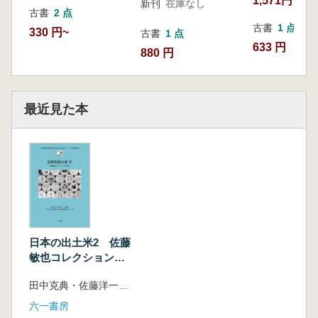
1,571円
新刊
在庫なし
古書
2 点
第2節 佐藤敏也の生涯と研究
古書
1 点
330 円~
第3節 佐藤敏也コレクションの来歴と概要
古書
1 点
633 円
第4節 佐藤敏也コレクションの出土米につ
880 円
いて
第5章 北海道・東北地方
第1節 手宮洞窟(北海道)
最近見た本
第2節 亀ヶ岡遺跡(青森県)
第3節 垂柳遺跡(青森県)
第4節 蛍沢遺跡(青森県)
第5節 田中3・4遺跡(岩手県)
第6節 猫谷地遺跡(岩手県)
第7節 高山遺跡(岩手県)
第8節 城生遺跡(宮城県)
第9節 留沼遺跡(宮城県)
日本の出土米2 佐藤
第10節 東作田C遺跡(福島県)
敏也コレクションの
第11節 関和久遺跡(福島県)
研究
田中克典・佐藤洋一郎・上條信彦 弘前大学人文学部北日本考古学研究センター 編
第12節 天王山遺跡(福島県)
第13節 朝日長者遺跡(福島県)
六一書房