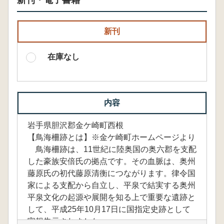
新刊・電子書籍
新刊
在庫なし
内容
岩手県胆沢郡金ケ崎町西根
【鳥海柵跡とは】※金ケ崎町ホームページより
鳥海柵跡は、11世紀に陸奥国の奥六郡を支配
した豪族安倍氏の拠点です。その血脈は、奥州
藤原氏の初代藤原清衡につながります。律令国
家による支配から自立し、平泉で結実する奥州
平泉文化の起源や展開を知る上で重要な遺跡と
して、平成25年10月17日に国指定史跡として
官報告示されました。