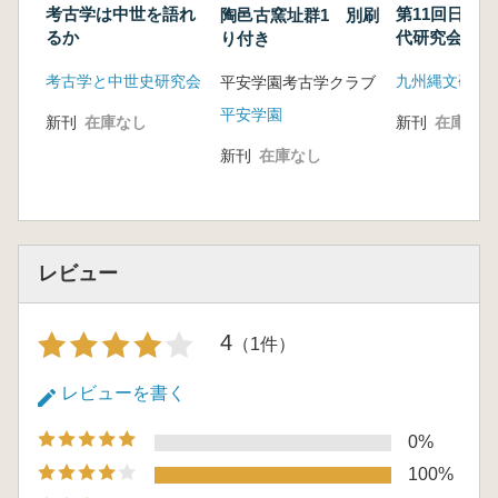
考古学は中世を語れ
第11回日韓
陶邑古窯址群1 別刷
るか
代研究会発表
り付き
考古学と中世史研究会
平安学園考古学クラブ
平安学園
新刊
在庫なし
新刊
在庫なし
新刊
在庫なし
レビュー
4
（1件）
レビューを書く
0%
100%