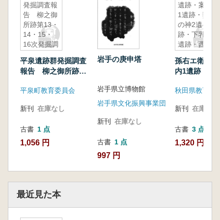
発掘調査報
遺跡・案内
告 柳之御
1遺跡・妻
所跡第13・
の神2遺
14・15・
跡・下乳牛
16次発掘調
遺跡・西町
査概報
1遺跡・西
岩手の庚申塔
平泉遺跡群発掘調査
孫右エ衛門遺
町2遺跡
報告 柳之御所跡第
内1遺跡・妻
13・14・15・16次発
跡・下乳牛遺
岩手県立博物館
平泉町教育委員会
掘調査概報
町1遺跡・西
岩手県文化振興事業団
新刊
在庫なし
新刊
在庫なし
新刊
在庫なし
古書
1 点
古書
3 点
古書
1 点
1,056 円
1,320 円~
997 円
最近見た本