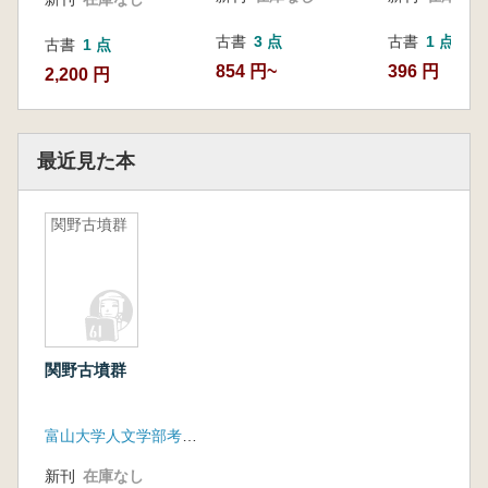
古書
3 点
古書
1 点
古書
1 点
854 円~
396 円
2,200 円
最近見た本
関野古墳群
関野古墳群
富山大学人文学部考古学研究室
新刊
在庫なし