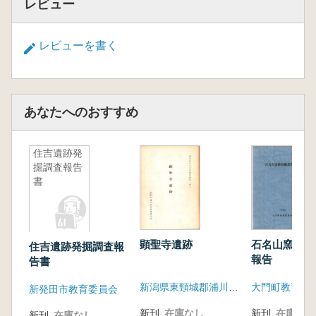
レビュー
レビューを書く
あなたへのおすすめ
住吉遺跡発
掘調査報告
書
顕聖寺遺跡
石名山窯跡発
住吉遺跡発掘調査報
報告
告書
新潟県東頸城郡浦川原村教育委員会
大門町教育委
新発田市教育委員会
新刊
在庫なし
新刊
在庫なし
新刊
在庫なし