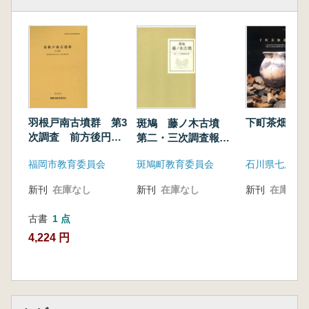
羽根戸南古墳群 第3
下町茶畑遺跡
斑鳩 藤ノ木古墳
次調査 前方後円墳3
第二・三次調査報告
基を含む4世紀〜7世
書
福岡市教育委員会
斑鳩町教育委員会
紀の古墳群の報告
新刊
在庫なし
新刊
在庫なし
新刊
在庫なし
古書
1 点
4,224 円