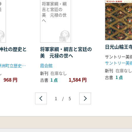
神
将軍家綱・綱
美
吉と宮廷の
美 元禄の世
へ
日光山輪王
神社の歴史と
将軍家綱・綱吉と宮廷の
美 元禄の世へ
サントリー美
サントリー美
銅鐸博物館(野洲町立歴史民俗資料館)
霞会館
新刊
在庫なし
し
新刊
在庫なし
古書
1 点
968 円
1,584 円
古書
1 点
1
/
5