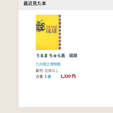
最近見た本
うるま ちゅら島 琉球
九州国立博物館
新刊
在庫なし
1,320 円
古書
1 点