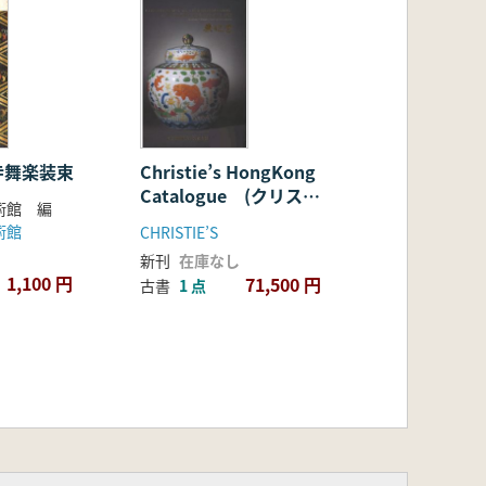
寺舞楽装束
Christie’s HongKong
Catalogue (クリステ
術館 編
ィーズ 香港 カタロ
術館
CHRISTIE’S
グ) 62冊セット
新刊
在庫なし
1,100 円
71,500 円
古書
1 点