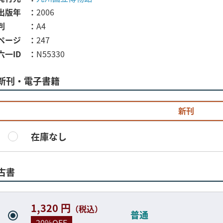
出版年
2006
判
A4
ページ
247
六一ID
N55330
新刊・電子書籍
新刊
在庫なし
古書
1,320 円
（税込）
普通
20%OFF