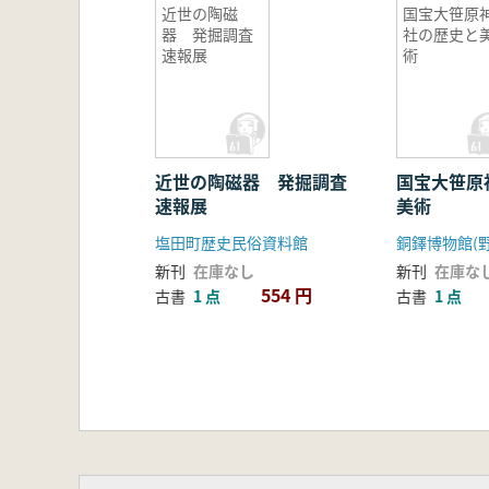
近世の陶磁
国宝大笹原
器 発掘調査
社の歴史と
速報展
術
近世の陶磁器 発掘調査
国宝大笹原
速報展
美術
塩田町歴史民俗資料館
新刊
在庫なし
新刊
在庫な
554 円
古書
1 点
古書
1 点