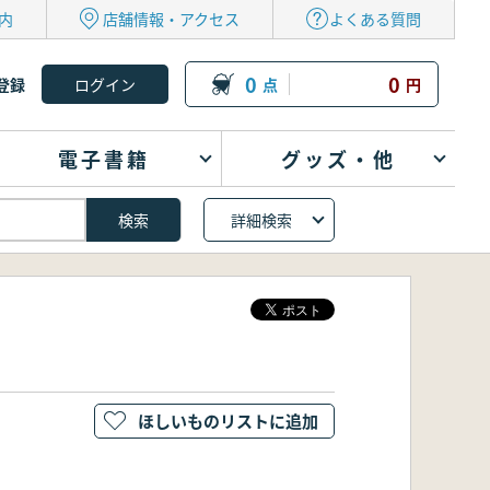
内
店舗情報・アクセス
よくある質問
0
0
登録
点
円
電子書籍
グッズ・他
詳細検索
ほしいものリストに追加