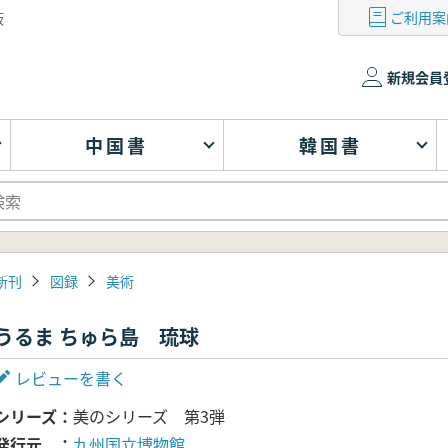
ご利用案
版
新規会員
中国書
韓国書
新刊
図録
美術
うるま ちゅら島 琉球
レビューを書く
シリーズ
美のシリーズ 第3弾
発行元
九州国立博物館