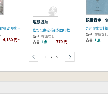
観世音寺 
塩鶴遺跡
鹿児島県肝属郡根占町教育委員会
九州歴史資料
佐賀県東松浦郡鎮西町教育委員会
し
新刊
在庫なし
新刊
在庫なし
4,180 円~
古書
1 点
770 円
古書
1 点
1
/
5