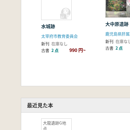
大中原遺跡
水城跡
太宰府市教育委員会
新刊
在庫な
新刊
在庫なし
古書
2 点
990 円~
古書
2 点
最近見た本
大龍遺跡G地
点