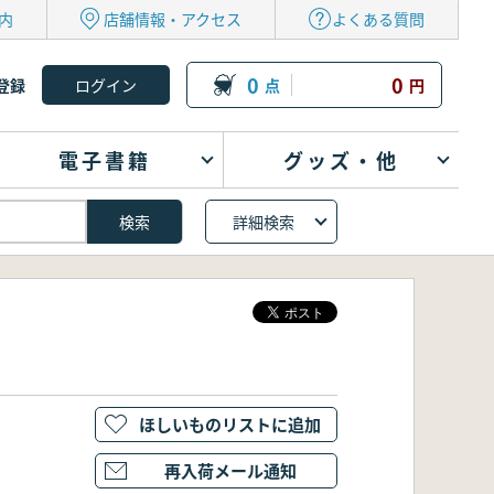
内
店舗情報・アクセス
よくある質問
0
0
登録
点
円
電子書籍
グッズ・他
詳細検索
ほしいものリストに追加
再入荷メール通知