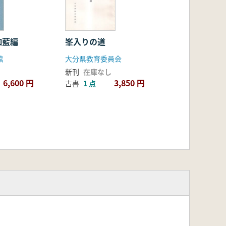
伽藍編
峯入りの道
館
大分県教育委員会
新刊
在庫なし
6,600 円
3,850 円
古書
1 点