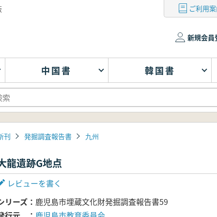
ご利用案
版
新規会員
中国書
韓国書
新刊
発掘調査報告書
九州
大龍遺跡G地点
レビューを書く
シリーズ
鹿児島市埋蔵文化財発掘調査報告書59
発行元
鹿児島市教育委員会