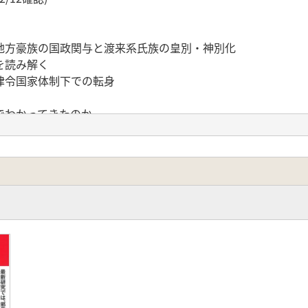
方豪族の国政関与と渡来系氏族の皇別・神別化
を読み解く
律令国家体制下での転身
でわかってきたのか
どのように成立したか
渡来人なのか
の管理者だった
豪族「息長氏」の実像
「秦氏」の正体
氏」の活躍と衰退
家の地域再編成制作
こへ消えたのか
立過程