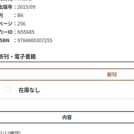
出版年
2015/09
判
B6
ページ
256
六一ID
N55685
ISBN
9784800307255
新刊・電子書籍
新刊
在庫なし
内容
/12確認)