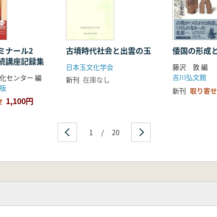
ミナール2
古墳時代社会と出雲の玉
倭国の形成
続講座記録集
日本玉文化学会
藤沢 敦 編
吉川弘文館
化センター 編
新刊
在庫なし
版
新刊
取り寄せ
1,100円
せ
1
/
20