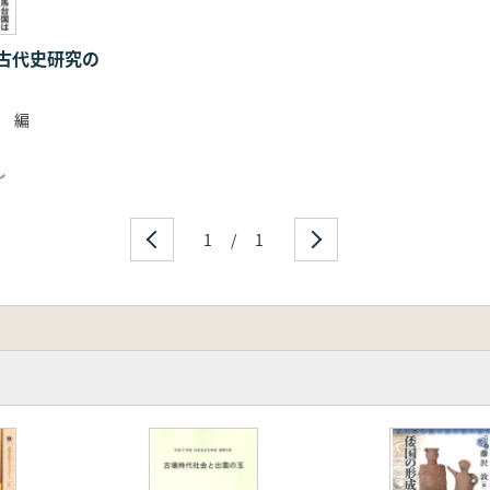
向とヤマト政権の内部抗争
三国氏
古代史研究の
な関係
豪族の実像
 編
て創られた
の起源
し
1
/
1