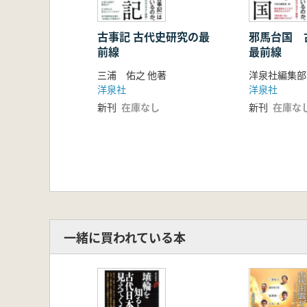
塚口義信 「丹波」の首長層の動
堀大介 「越」の豪族・三尾氏と
第4章 古代豪族研究の諸問題
古事記 古代史研究の最
邪馬台国 
前線
最前線
小倉慈司 古代豪族と神社の多様
坂靖 奈良盆地の遺跡が語る有力
三浦 佑之 他著
洋泉社編集部
松本建速 「蝦夷」は王権によっ
洋泉社
洋泉社
永山修一 「クマソ・隼人」服属
新刊
在庫なし
新刊
在庫な
第5章 古代豪族研究入門 宮代栄一
一緒に買われている本