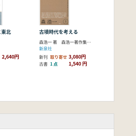
と東北
古墳時代を考える
森浩一 著 森浩一著作集編集委員会 編
新泉社
2,640円
3,080円
新刊
取り寄せ
1,540 円
古書
1 点