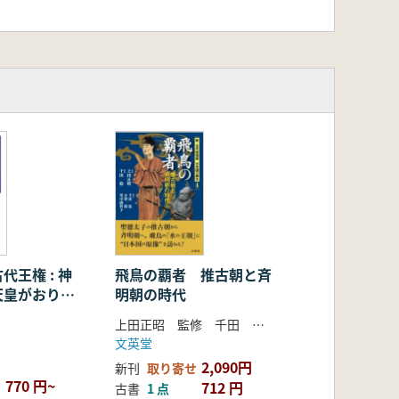
代王権 : 神
飛鳥の覇者 推古朝と斉
天皇がおりな
明朝の時代
上田正昭 監修 千田 稔 著
文英堂
2,090円
新刊
取り寄せ
770 円~
712 円
古書
1 点