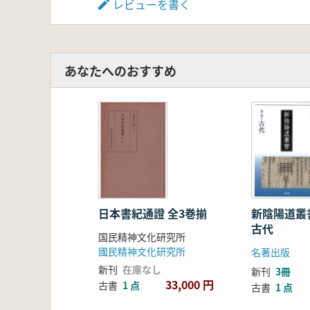
レビューを書く
あなたへのおすすめ
日本書紀通證 全3巻揃
新陰陽道
古代
国民精神文化研究所
國民精神文化研究所
名著出版
新刊
在庫なし
新刊
3冊
33,000 円
古書
1 点
古書
1 点