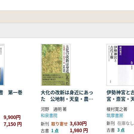
叢書 第一巻
大化の改新は身近にあっ
伊勢神宮と古
た 公地制・天皇・農業
宮・斎宮・
の一新
した六百年
河野 通明 著
榎村寛之著
和泉書院
筑摩書房
9,900円
3,630円
新刊
在庫なし
7,150 円
新刊
取り寄せ
1,980 円
古書
3 点
古書
1 点