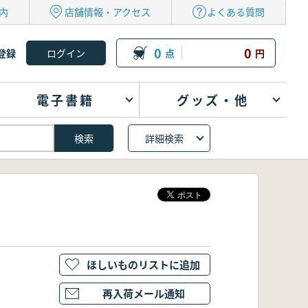
内
店舗情報・アクセス
よくある質問
0
0
登録
点
円
電子書籍
グッズ・他
詳細検索
ほしいものリストに追加
再入荷メール通知