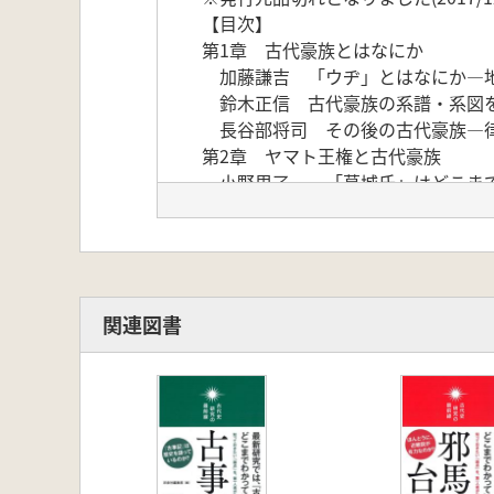
【目次】
第1章 古代豪族とはなにか
加藤謙吉 「ウヂ」とはなにか―地
鈴木正信 古代豪族の系譜・系図
長谷部将司 その後の古代豪族―
第2章 ヤマト王権と古代豪族
小野里了一 「葛城氏」はどこま
篠川賢 「物部氏」の始祖伝承は
遠山美都男 「蘇我氏」の出自は
平林章仁 「平群氏」は王権の馬
水谷千秋 継体天皇に連なる謎の
近藤浩一 最大規模の渡来系氏族
関連図書
早川万年 天皇側近の氏族「大伴
第3章 地域王権の実相
関口功一 「上毛野氏」と律令国
藤井康隆 「尾張氏」とは何者か
湊哲夫 一大勢力「吉備氏」はど
大日方克己 「出雲国造家」の成