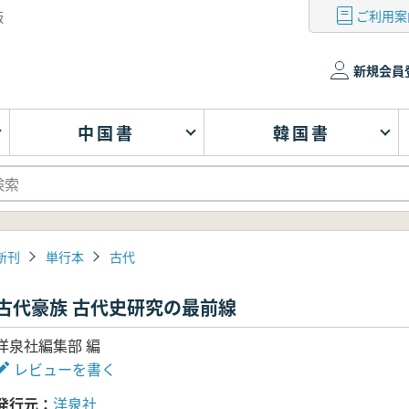
ご利用案
版
新規会員
中国書
韓国書
新刊
単行本
古代
古代豪族 古代史研究の最前線
洋泉社編集部 編
レビューを書く
発行元
洋泉社