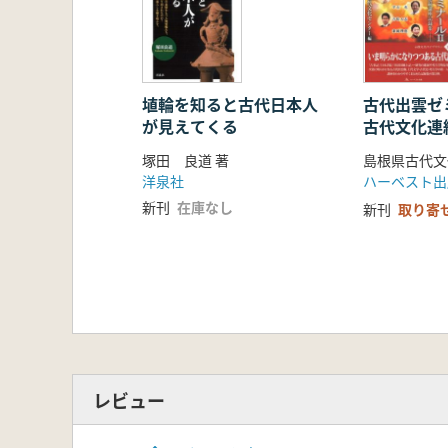
埴輪を知ると古代日本人
古代出雲ゼ
が見えてくる
古代文化連
塚田 良道 著
島根県古代文
洋泉社
ハーベスト出
新刊
在庫なし
新刊
取り寄
レビュー