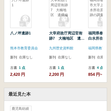
八ノ坪遺跡
大宰府政庁
福岡県春日
1
周辺官衙跡
市大字上白
7 大楠地
水所在原遺
区 遺構編
跡の調査
八ノ坪遺跡1
大宰府政庁周辺官衙
福岡県春日市
跡7 大楠地区 遺構
白水所在原遺
編
査
熊本市教育委員会
九州歴史資料館
福岡県教育委
新刊
在庫なし
新刊
在庫なし
新刊
在庫なし
古書
1 点
古書
1 点
古書
4 点
2,420 円
2,200 円
854 円~
最近見た本
鹿児島紡績