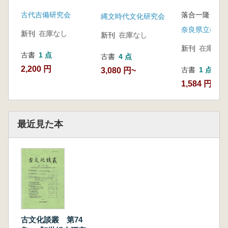
古代吉備研究会
落合一隆 編
縄文時代文化研究会
新刊
在庫なし
新刊
在庫なし
新刊
在庫なし
古書
1 点
古書
4 点
2,200 円
古書
1 点
3,080 円~
1,584 円
最近見た本
古文化談叢 第74