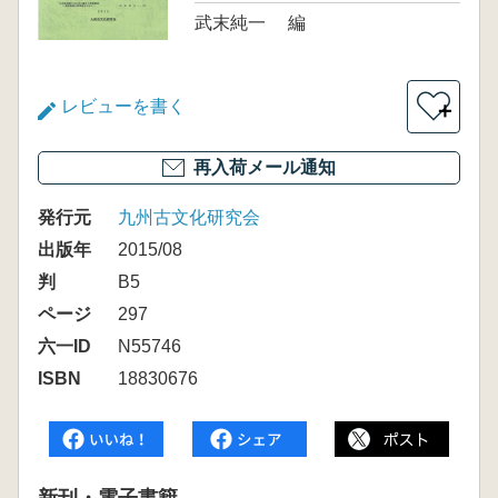
武末純一 編
レビューを書く
＋
再入荷メール通知
発行元
九州古文化研究会
出版年
2015/08
判
B5
ページ
297
六一ID
N55746
ISBN
18830676