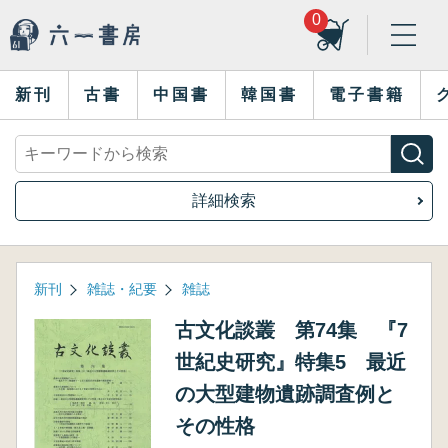
0
新刊
古書
中国書
韓国書
電子書籍
詳細検索
新刊
雑誌・紀要
雑誌
古文化談叢 第74集 『7
世紀史研究』特集5 最近
の大型建物遺跡調査例と
その性格