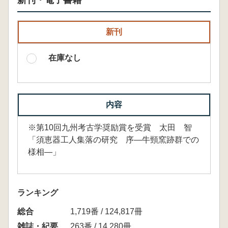
新刊・電子書籍
新刊
在庫なし
内容
※第10回九州考古学奨励賞を受賞 太田 智
「須恵器工人集落の研究 序―牛頸窯跡群での
様相―」
ランキング
総合
1,719番 / 124,817冊
雑誌・紀要
263番 / 14,280冊