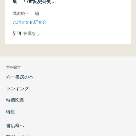
集 『7世紀史研究』
特集5 最近の大型建
武末純一 編
物遺跡調査例とその
性格
九州古文化研究会
新刊
在庫なし
本を探す
六一書房の本
ランキング
特価図書
特集
書店様へ