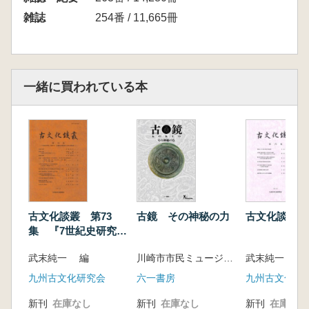
雑誌
254番 / 11,665冊
一緒に買われている本
古文化談叢 第73
古鏡 その神秘の力
古文化談叢 
集 『7世紀史研究』
特集4 古墳終末期祭
武末純一 編
川崎市市民ミュージアム 編
武末純一 編
祀から律令期祭祀へ
九州古文化研究会
六一書房
九州古文化研
新刊
在庫なし
新刊
在庫なし
新刊
在庫なし