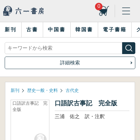
0
新刊
古書
中国書
韓国書
電子書籍
詳細検索
新刊
歴史一般・史料
古代史
口語訳古事記 完全版
口語訳古事記 完
全版
三浦 佑之 訳・注釈