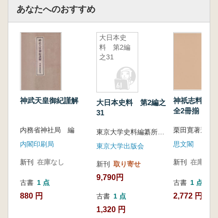
あなたへのおすすめ
大日本史
料 第2編
之31
神武天皇御紀謹解
神祇志料 
大日本史料 第2編之
全2冊揃 (復
31
内務省神社局 編
東京大学史料編纂所 編纂
内閣印刷局
思文閣
東京大学出版会
新刊
在庫なし
新刊
在庫なし
新刊
取り寄せ
9,790円
古書
1 点
古書
1 点
880 円
2,772 円
古書
1 点
1,320 円