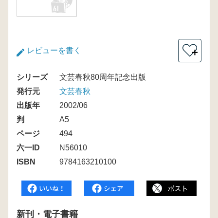
レビューを書く
＋
シリーズ
文芸春秋80周年記念出版
発行元
文芸春秋
出版年
2002/06
判
A5
ページ
494
六一ID
N56010
ISBN
9784163210100
新刊・電子書籍